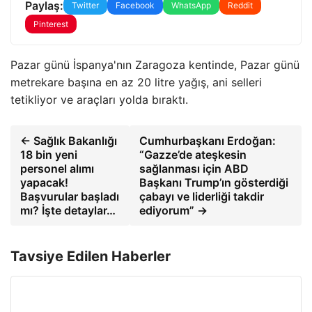
Paylaş:
Twitter
Facebook
WhatsApp
Reddit
Pinterest
Pazar günü İspanya'nın Zaragoza kentinde, Pazar günü
metrekare başına en az 20 litre yağış, ani selleri
tetikliyor ve araçları yolda bıraktı.
← Sağlık Bakanlığı
Cumhurbaşkanı Erdoğan:
18 bin yeni
“Gazze’de ateşkesin
personel alımı
sağlanması için ABD
yapacak!
Başkanı Trump’ın gösterdiği
Başvurular başladı
çabayı ve liderliği takdir
mı? İşte detaylar…
ediyorum” →
Tavsiye Edilen Haberler