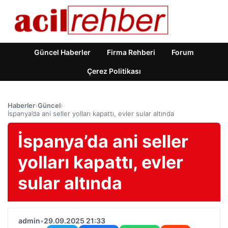
Güncel Haberler
Firma Rehberi
Forum
Çerez Politikası
Haberler
›
Güncel
›
İspanya’da ani seller yolları kapattı, evler sular altında
İspanya’da ani seller
yolları kapattı, evler
sular altında
admin
•
29.09.2025 21:33