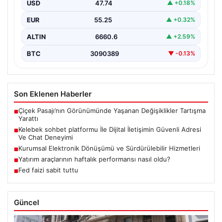
USD
47.74
▲ +0.18%
İnternet çağında bireylerin seviyeli bir biçimde iletişim
kurması büyük bir hassasiyet taşımaktadır. Günümüzde
EUR
55.25
▲ +0.32%
birçok…
ALTIN
6660.6
▲ +2.59%
BTC
3090389
▼ -0.13%
Son Eklenen Haberler
Çiçek Pasajı’nın Görünümünde Yaşanan Değişiklikler Tartışma
■
Yarattı
Kelebek sohbet platformu İle Dijital İletişimin Güvenli Adresi
■
Ve Chat Deneyimi
Kurumsal Elektronik Dönüşümü ve Sürdürülebilir Hizmetleri
■
Yatırım araçlarının haftalık performansı nasıl oldu?
■
Fed faizi sabit tuttu
■
Güncel