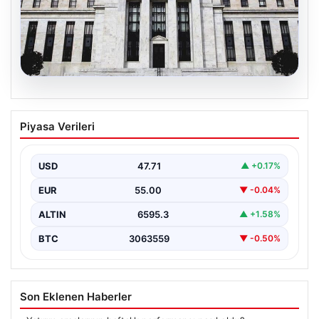
06.08.2026
Fed faizi sabit tuttu
Piyasa Verileri
USD
47.71
▲ +0.17%
EUR
55.00
▼ -0.04%
ALTIN
6595.3
▲ +1.58%
BTC
3063559
▼ -0.50%
Son Eklenen Haberler