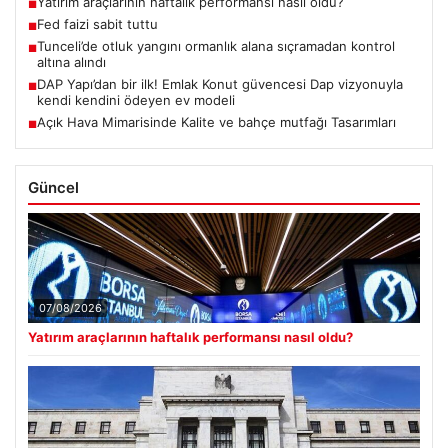
Yatırım araçlarının haftalık performansı nasıl oldu?
■
Fed faizi sabit tuttu
■
Tunceli’de otluk yangını ormanlık alana sıçramadan kontrol
■
altına alındı
DAP Yapı’dan bir ilk! Emlak Konut güvencesi Dap vizyonuyla
■
kendi kendini ödeyen ev modeli
Açık Hava Mimarisinde Kalite ve bahçe mutfağı Tasarımları
■
Güncel
07/08/2026
Yatırım araçlarının haftalık performansı nasıl oldu?