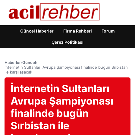
Güncel Haberler
Firma Rehberi
Forum
Çerez Politikası
Haberler
›
Güncel
›
İnternetin Sultanları Avrupa Şampiyonası finalinde bugün Sırbistan
ile karşılaşacak
İnternetin Sultanları
Avrupa Şampiyonası
finalinde bugün
Sırbistan ile