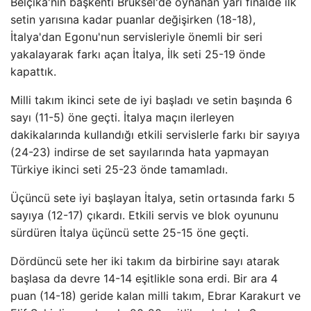
Belçika'nın başkenti Brüksel'de oynanan yarı finalde ilk
setin yarısına kadar puanlar değişirken (18-18),
İtalya'dan Egonu'nun servisleriyle önemli bir seri
yakalayarak farkı açan İtalya, İlk seti 25-19 önde
kapattık.
Milli takım ikinci sete de iyi başladı ve setin başında 6
sayı (11-5) öne geçti. İtalya maçın ilerleyen
dakikalarında kullandığı etkili servislerle farkı bir sayıya
(24-23) indirse de set sayılarında hata yapmayan
Türkiye ikinci seti 25-23 önde tamamladı.
Üçüncü sete iyi başlayan İtalya, setin ortasında farkı 5
sayıya (12-17) çıkardı. Etkili servis ve blok oyununu
sürdüren İtalya üçüncü sette 25-15 öne geçti.
Dördüncü sete her iki takım da birbirine sayı atarak
başlasa da devre 14-14 eşitlikle sona erdi. Bir ara 4
puan (14-18) geride kalan milli takım, Ebrar Karakurt ve