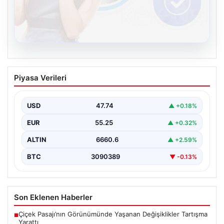
08.08.2026
Kelebek sohbet platformu İle Dijital
Piyasa Verileri
İletişimin Güvenli Adresi Ve Chat
Deneyimi
USD
47.74
▲ +0.18%
İnternet çağında bireylerin seviyeli bir biçimde iletişim
kurması büyük bir hassasiyet taşımaktadır. Günümüzde
EUR
55.25
▲ +0.32%
birçok…
ALTIN
6660.6
▲ +2.59%
BTC
3090389
▼ -0.13%
Son Eklenen Haberler
Çiçek Pasajı’nın Görünümünde Yaşanan Değişiklikler Tartışma
■
Yarattı