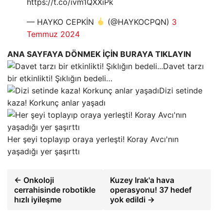
https://t.co/ivm1QXXiPk
— HAYKO CEPKİN
(@HAYKOCPQN)
3
Temmuz 2024
ANA SAYFAYA DÖNMEK İÇİN BURAYA TIKLAYIN
Davet tarzı
bir etkinlikti! Şıklığın bedeli…
Dizi setinde
kaza! Korkunç anlar yaşadı
Her şeyi toplayıp oraya yerleşti! Koray Avcı'nın
yaşadığı yer şaşırttı
← Onkoloji
Kuzey Irak'a hava
cerrahisinde robotikle
operasyonu! 37 hedef
hızlı iyileşme
yok edildi →