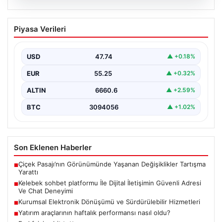
08.08.2026
Kelebek sohbet platformu İle Dijital
Piyasa Verileri
İletişimin Güvenli Adresi Ve Chat
Deneyimi
USD
47.74
▲ +0.18%
İnternet çağında bireylerin seviyeli bir biçimde iletişim
kurması büyük bir hassasiyet taşımaktadır. Günümüzde
EUR
55.25
▲ +0.32%
birçok…
ALTIN
6660.6
▲ +2.59%
BTC
3094056
▲ +1.02%
Son Eklenen Haberler
Çiçek Pasajı’nın Görünümünde Yaşanan Değişiklikler Tartışma
■
Yarattı
Kelebek sohbet platformu İle Dijital İletişimin Güvenli Adresi
■
Ve Chat Deneyimi
Kurumsal Elektronik Dönüşümü ve Sürdürülebilir Hizmetleri
■
Yatırım araçlarının haftalık performansı nasıl oldu?
■