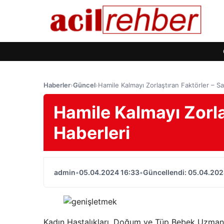
Haberler
›
Güncel
›
Hamile Kalmayı Zorlaştıran Faktörler – Sa
Hamile Kalmayı Zorla
Haberleri
admin
•
05.04.2024 16:33
•
Güncellendi: 05.04.202
Kadın Hastalıkları, Doğum ve Tüp Bebek Uzmanı O