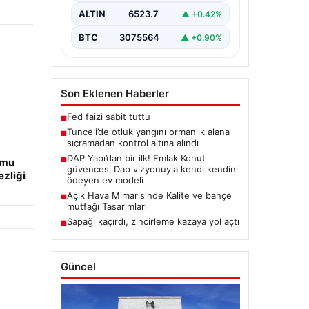
bulunan otlaklık bölgede henüz
ALTIN
6523.7
▲ +0.42%
belirlenemeyen bir nedenle…
BTC
3075564
▲ +0.90%
Son Eklenen Haberler
Fed faizi sabit tuttu
■
Tunceli’de otluk yangını ormanlık alana
■
sıçramadan kontrol altına alındı
DAP Yapı’dan bir ilk! Emlak Konut
■
umu
güvencesi Dap vizyonuyla kendi kendini
ezliği
ödeyen ev modeli
Açık Hava Mimarisinde Kalite ve bahçe
■
mutfağı Tasarımları
Sapağı kaçırdı, zincirleme kazaya yol açtı
■
Güncel