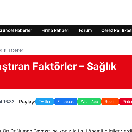
Güncel Haberler
Firma Rehberi
Forum
Çerez Politikas
ğlık Haberleri
ştıran Faktörler – Sağlık
Paylaş:
4 16:33
Twitter
Facebook
WhatsApp
Reddit
Pinte
p.Dr.Numan Bayazıt ise konuyla ilgili önemli bilgiler verdi