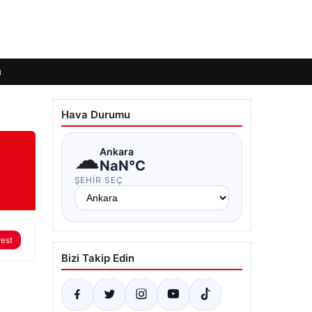
ı
Hava Durumu
☁
Ankara
NaN°C
ŞEHIR SEÇ
rest
Bizi Takip Edin
.