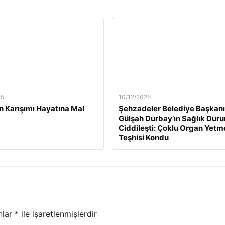
25
10/12/2025
n Karışımı Hayatına Mal
Şehzadeler Belediye Başkanı
Gülşah Durbay’ın Sağlık Dur
Ciddileşti: Çoklu Organ Yetm
Teşhisi Kondu
nlar
*
ile işaretlenmişlerdir