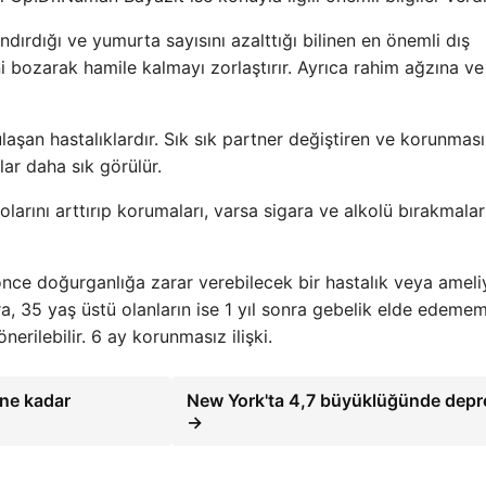
ırdığı ve yumurta sayısını azalttığı bilinen en önemli dış
 bozarak hamile kalmayı zorlaştırır. Ayrıca rahim ağzına ve
laşan hastalıklardır. Sık sık partner değiştiren ve korunmas
ar daha sık görülür.
olarını arttırıp korumaları, varsa sigara ve alkolü bırakmalar
ce doğurganlığa zarar verebilecek bir hastalık veya ameli
onra, 35 yaş üstü olanların ise 1 yıl sonra gebelik elde edeme
ilebilir. 6 ay korunmasız ilişki.
 ne kadar
New York'ta 4,7 büyüklüğünde dep
→