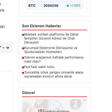
n
BTC
3094056
▲ +1.02%
 ve
Son Eklenen Haberler
eki
Kelebek sohbet platformu İle Dijital
■
İletişimin Güvenli Adresi Ve Chat
Deneyimi
” – →
Kurumsal Elektronik Dönüşümü ve
■
Sürdürülebilir Hizmetleri
Yatırım araçlarının haftalık performansı
■
nasıl oldu?
Fed faizi sabit tuttu
■
Tunceli’de otluk yangını ormanlık alana
■
sıçramadan kontrol altına alındı
Güncel