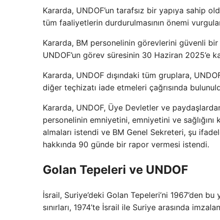
Kararda, UNDOF’un tarafsız bir yapıya sahip old
tüm faaliyetlerin durdurulmasının önemi vurgula
Kararda, BM personelinin görevlerini güvenli bir 
UNDOF’un görev süresinin 30 Haziran 2025’e kada
Kararda, UNDOF dışındaki tüm gruplara, UNDOF me
diğer teçhizatı iade etmeleri çağrısında bulunul
Kararda, UNDOF, Üye Devletler ve paydaşlard
personelinin emniyetini, emniyetini ve sağlığın
almaları istendi ve BM Genel Sekreteri, şu ifade
hakkında 90 günde bir rapor vermesi istendi.
Golan Tepeleri ve UNDOF
İsrail, Suriye’deki Golan Tepeleri’ni 1967’den b
sınırları, 1974’te İsrail ile Suriye arasında imzal