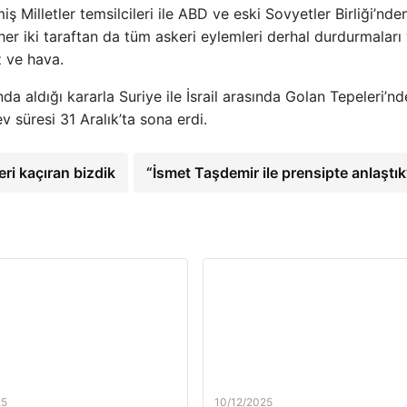
iş Milletler temsilcileri ile ABD ve eski Sovyetler Birliği’nde
er iki taraftan da tüm askeri eylemleri derhal durdurmaları
z ve hava.
nda aldığı kararla Suriye ile İsrail arasında Golan Tepeleri’nd
süresi 31 Aralık’ta sona erdi.
ri kaçıran bizdik
“İsmet Taşdemir ile prensipte anlaştık
25
10/12/2025