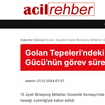
Haberler
›
Güncel
›
Golan Tepeleri’ndeki Birleşmiş Milletler
Golan Tepeleri’ndeki
Gücü’nün görev süres
admin
•
21.12.2024 07:37
15 üyeli Birleşmiş Milletler Güvenlik Konseyi’n
taslağı oybirliğiyle kabul edildi.