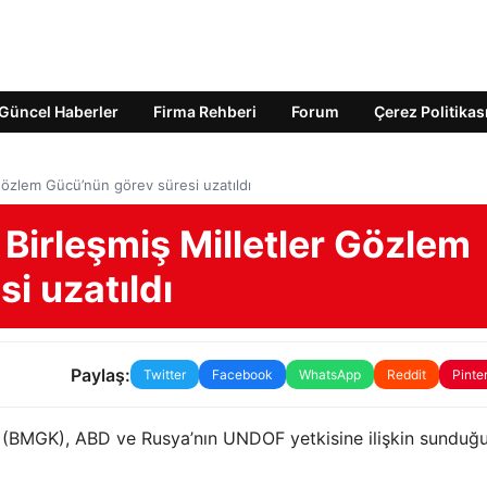
Güncel Haberler
Firma Rehberi
Forum
Çerez Politikas
 Gözlem Gücü’nün görev süresi uzatıldı
 Birleşmiş Milletler Gözlem
i uzatıldı
Paylaş:
Twitter
Facebook
WhatsApp
Reddit
Pinte
de (BMGK), ABD ve Rusya’nın UNDOF yetkisine ilişkin sunduğ