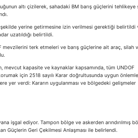
uğunun altı çizilerek, sahadaki BM barış güçlerini tehlikeye
ndı.
şekilde yerine getirmesine izin verilmesi gerektiği belirtildi
r uzatıldığı belirtildi.
vzilerini terk etmeleri ve barış güçlerine ait araç, silah 
du.
an, mevcut kapasite ve kaynaklar kapsamında, tüm UNDOF
ı korumak için 2518 sayılı Karar doğrultusunda uygun önlemle
lere yer verdi: Kararın uygulanması ve bölgedeki gelişmeler
u yana işgal ediyor. Tampon bölge ve askerden arındırılmış b
anan Güçlerin Geri Çekilmesi Anlaşması ile belirlendi.