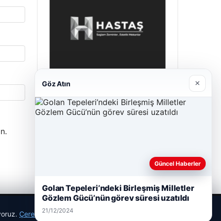
×
Göz Atın
Hastaş Beton
26/05/2026
n.
Güncel Haberler
Golan Tepeleri’ndeki Birleşmiş Milletler
Gözlem Gücü’nün görev süresi uzatıldı
21/12/2024
ıyoruz.
Çerez Politikamız
Reddet
Kabul Et