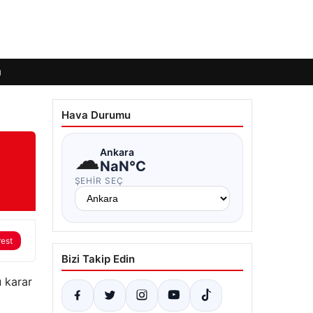
ı
Hava Durumu
☁
Ankara
NaN°C
ŞEHIR SEÇ
rest
Bizi Takip Edin
u karar