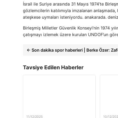
İsrail ile Suriye arasında 31 Mayıs 1974’te Birleşm
gözlemcilerin katılımıyla imzalanan anlaşmada, h
ateşkese uymaları isteniyordu. anakarada. deni
Birleşmiş Milletler Güvenlik Konseyi’nin 1974 yılı
çatışmayı izlemek üzere kurulan UNDOF’un görev 
← Son dakika spor haberleri | Berke Özer: Zafe
Tavsiye Edilen Haberler
11/12/2025
10/12/20