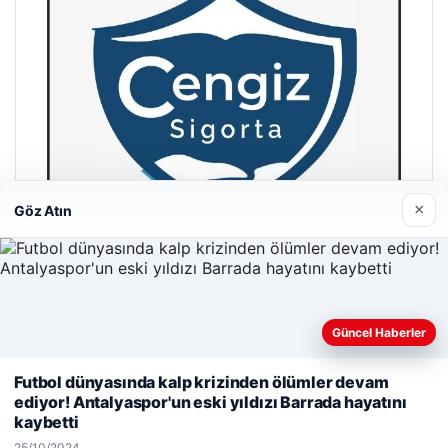
×
Göz Atın
Hastaş Beton
Güncel Haberler
26/05/2026
Web sitemizi nasıl kullandığınızı daha iyi anlayabilmek,
Futbol dünyasında kalp krizinden ölümler devam
deneyiminizi kişiselleştirmek ve geliştirmek amacıyla çerezler
ediyor! Antalyaspor'un eski yıldızı Barrada hayatını
kullanıyoruz.
Çerez Politikamız
kaybetti
Reddet
Kabul Et
25/10/2024