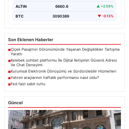
ALTIN
6660.6
▲ +2.59%
BTC
3090389
▼ -0.13%
Son Eklenen Haberler
Çiçek Pasajı’nın Görünümünde Yaşanan Değişiklikler Tartışma
■
Yarattı
Kelebek sohbet platformu İle Dijital İletişimin Güvenli Adresi
■
Ve Chat Deneyimi
Kurumsal Elektronik Dönüşümü ve Sürdürülebilir Hizmetleri
■
Yatırım araçlarının haftalık performansı nasıl oldu?
■
Fed faizi sabit tuttu
■
Güncel