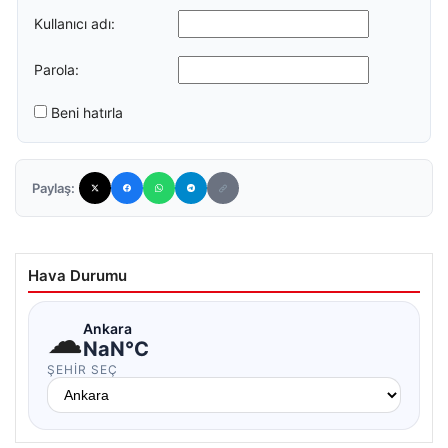
Kullanıcı adı:
Parola:
Beni hatırla
Paylaş:
Hava Durumu
☁
Ankara
NaN°C
ŞEHIR SEÇ