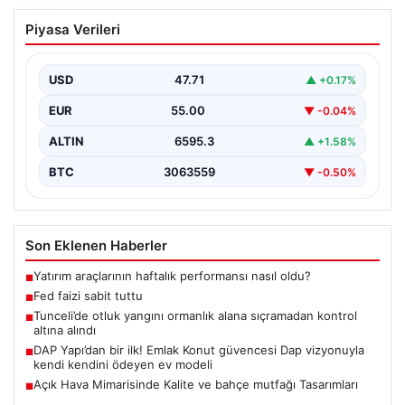
Fed faizi sabit tuttu
Piyasa Verileri
USD
47.71
▲ +0.17%
EUR
55.00
▼ -0.04%
ALTIN
6595.3
▲ +1.58%
BTC
3063559
▼ -0.50%
Son Eklenen Haberler
Yatırım araçlarının haftalık performansı nasıl oldu?
■
Fed faizi sabit tuttu
■
Tunceli’de otluk yangını ormanlık alana sıçramadan kontrol
■
altına alındı
DAP Yapı’dan bir ilk! Emlak Konut güvencesi Dap vizyonuyla
■
kendi kendini ödeyen ev modeli
Açık Hava Mimarisinde Kalite ve bahçe mutfağı Tasarımları
■