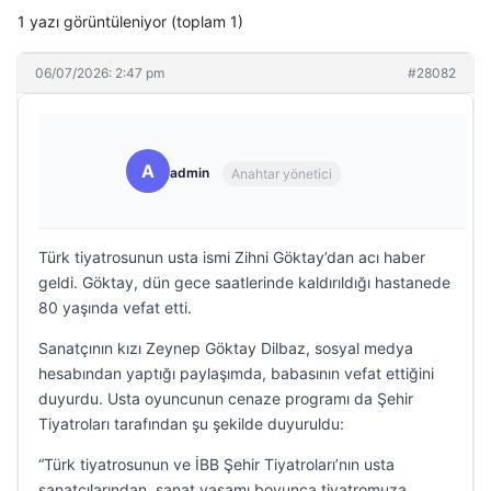
1 yazı görüntüleniyor (toplam 1)
06/07/2026: 2:47 pm
#28082
A
admin
Anahtar yönetici
Türk tiyatrosunun usta ismi Zihni Göktay’dan acı haber
geldi. Göktay, dün gece saatlerinde kaldırıldığı hastanede
80 yaşında vefat etti.
Sanatçının kızı Zeynep Göktay Dilbaz, sosyal medya
hesabından yaptığı paylaşımda, babasının vefat ettiğini
duyurdu. Usta oyuncunun cenaze programı da Şehir
Tiyatroları tarafından şu şekilde duyuruldu:
“Türk tiyatrosunun ve İBB Şehir Tiyatroları’nın usta
sanatçılarından, sanat yaşamı boyunca tiyatromuza