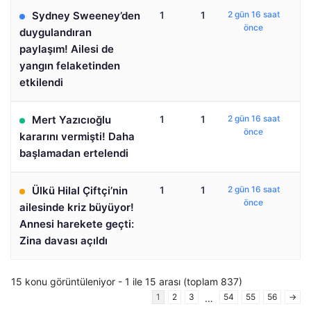
Sydney Sweeney’den
1
1
2 gün 16 saat
önce
duygulandıran
paylaşım! Ailesi de
yangın felaketinden
etkilendi
Mert Yazıcıoğlu
1
1
2 gün 16 saat
önce
kararını vermişti! Daha
başlamadan ertelendi
Ülkü Hilal Çiftçi’nin
1
1
2 gün 16 saat
önce
ailesinde kriz büyüyor!
Annesi harekete geçti:
Zina davası açıldı
15 konu görüntüleniyor - 1 ile 15 arası (toplam 837)
1
2
3
54
55
56
→
…