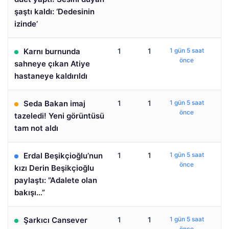
şaştı kaldı: ‘Dedesinin
izinde’
Karnı burnunda
1
1
1 gün 5 saat
önce
sahneye çıkan Atiye
hastaneye kaldırıldı
Seda Bakan imaj
1
1
1 gün 5 saat
önce
tazeledi! Yeni görüntüsü
tam not aldı
Erdal Beşikçioğlu’nun
1
1
1 gün 5 saat
önce
kızı Derin Beşikçioğlu
paylaştı: ”Adalete olan
bakışı…”
Şarkıcı Cansever
1
1
1 gün 5 saat
önce