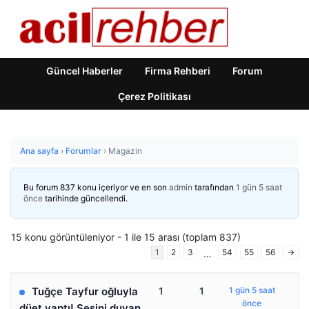
Güncel Haberler
Firma Rehberi
Forum
Çerez Politikası
Ana sayfa
›
Forumlar
›
Magazin
Bu forum 837 konu içeriyor ve en son
admin
tarafından
1 gün 5 saat
önce
tarihinde güncellendi.
15 konu görüntüleniyor - 1 ile 15 arası (toplam 837)
1
2
3
54
55
56
→
…
Tuğçe Tayfur oğluyla
1
1
1 gün 5 saat
önce
düet yaptı! Sesini duyan