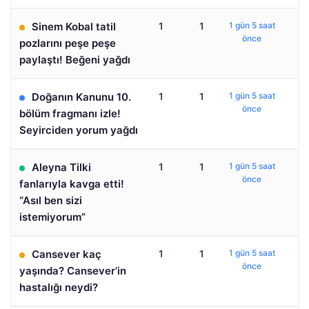
Sinem Kobal tatil
1
1
1 gün 5 saat
önce
pozlarını peşe peşe
paylaştı! Beğeni yağdı
Doğanın Kanunu 10.
1
1
1 gün 5 saat
önce
bölüm fragmanı izle!
Seyirciden yorum yağdı
Aleyna Tilki
1
1
1 gün 5 saat
önce
fanlarıyla kavga etti!
“Asıl ben sizi
istemiyorum”
Cansever kaç
1
1
1 gün 5 saat
önce
yaşında? Cansever’in
hastalığı neydi?