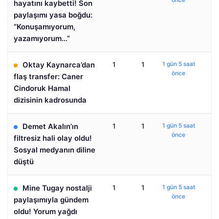
hayatını kaybetti! Son
paylaşımı yasa boğdu:
“Konuşamıyorum,
yazamıyorum…”
Oktay Kaynarca’dan
1
1
1 gün 5 saat
önce
flaş transfer: Caner
Cindoruk Hamal
dizisinin kadrosunda
Demet Akalın’ın
1
1
1 gün 5 saat
önce
filtresiz hali olay oldu!
Sosyal medyanın diline
düştü
Mine Tugay nostalji
1
1
1 gün 5 saat
önce
paylaşımıyla gündem
oldu! Yorum yağdı