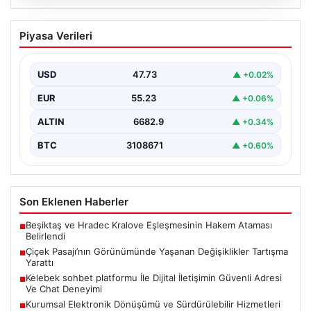
08.08.2026
Çiçek Pasajı’nın Görünümünde Yaşanan
Piyasa Verileri
Değişiklikler Tartışma Yarattı
İstanbul'un tarihi ve kültürel sembollerinden biri olan
Çiçek Pasajı, son dönemde giriş cephesine
USD
47.73
▲ +0.02%
yerleştirilen…
EUR
55.23
▲ +0.06%
ALTIN
6682.9
▲ +0.34%
BTC
3108671
▲ +0.60%
Son Eklenen Haberler
Beşiktaş ve Hradec Kralove Eşleşmesinin Hakem Ataması
■
Belirlendi
Çiçek Pasajı’nın Görünümünde Yaşanan Değişiklikler Tartışma
■
Yarattı
Kelebek sohbet platformu İle Dijital İletişimin Güvenli Adresi
■
Ve Chat Deneyimi
Kurumsal Elektronik Dönüşümü ve Sürdürülebilir Hizmetleri
■