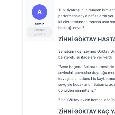
Türk tiyatrosunun duayen isimleri
A
performanslarıyla hafızalarda yer 
kitleler tarafından tanınan usta sa
admin
hastalığı neydi?
Anahtar
yönetici
ZİHNİ GÖKTAY HASTA
Sanatçının kızı Zeynep Göktay Dil
belirterek, şu ifadelere yer verdi:
“Sene başında Ankara turnesinde y
sevincini, çevresine duyduğu mera
kavuşma umudunu hiç kaybetmedi. 
sevgiyle kucaklandı. Babamız adın
gönülden minnettarız.”
Zihni Göktay evinin kentsel dönüş
ZİHNİ GÖKTAY KAÇ 