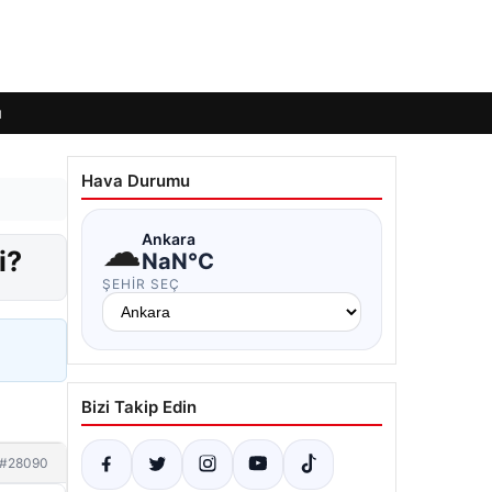
ı
Hava Durumu
☁
Ankara
i?
NaN°C
ŞEHIR SEÇ
Bizi Takip Edin
#28090