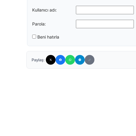
Kullanıcı adı:
Parola:
Beni hatırla
Paylaş: