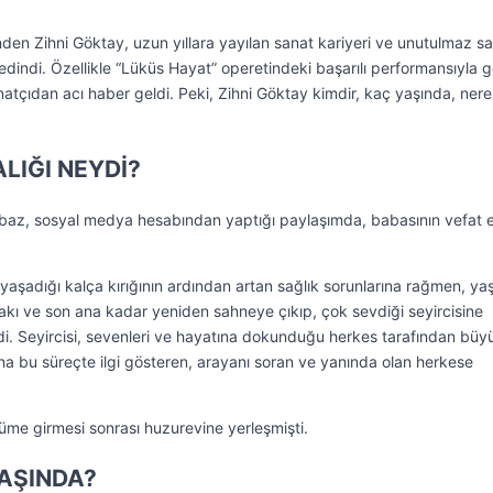
nden Zihni Göktay, uzun yıllara yayılan sanat kariyeri ve unutulmaz s
edindi. Özellikle “Lüküs Hayat” operetindeki başarılı performansıyla g
natçıdan acı haber geldi. Peki, Zihni Göktay kimdir, kaç yaşında, nerel
LIĞI NEYDİ?
baz, sosyal medya hesabından yaptığı paylaşımda, babasının vefat et
aşadığı kalça kırığının ardından artan sağlık sorunlarına rağmen, y
kı ve son ana kadar yeniden sahneye çıkıp, çok sevdiği seyircisine
Seyircisi, sevenleri ve hayatına dokunduğu herkes tarafından büyü
a bu süreçte ilgi gösteren, arayanı soran ve yanında olan herkese
üme girmesi sonrası huzurevine yerleşmişti.
YAŞINDA?