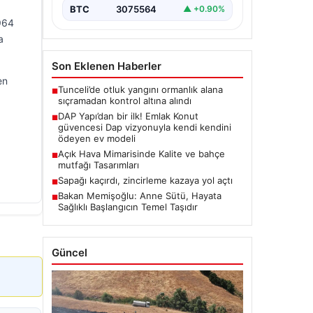
BTC
3075564
▲ +0.90%
1964
a
Son Eklenen Haberler
en
Tunceli’de otluk yangını ormanlık alana
■
sıçramadan kontrol altına alındı
DAP Yapı’dan bir ilk! Emlak Konut
■
güvencesi Dap vizyonuyla kendi kendini
ödeyen ev modeli
Açık Hava Mimarisinde Kalite ve bahçe
■
mutfağı Tasarımları
Sapağı kaçırdı, zincirleme kazaya yol açtı
■
Bakan Memişoğlu: Anne Sütü, Hayata
■
Sağlıklı Başlangıcın Temel Taşıdır
Güncel