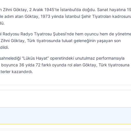
en Zihni Göktay, 2 Aralık 1945’te İstanbul’da doğdu. Sanat hayatına 
 adım atan Göktay, 1973 yılında İstanbul Şehir Tiyatroları kadrosun
dü.
nbul Radyosu Radyo Tiyatrosu Şubesi’nde hem oyuncu hem de yönetm
Zihni Göktay, Türk tiyatrosunda tuluat geleneğinin yaşayan son
dildi.
 sahnelediği “Lüküs Hayat” operetindeki unutulmaz performansıyla
ri boyunca 36 yılda 72 farklı oyunda rol alan Göktay, Türk tiyatrosuna
terler kazandırdı.