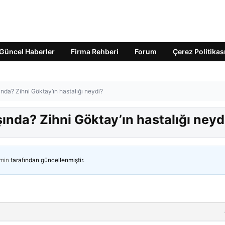
Güncel Haberler
Firma Rehberi
Forum
Çerez Politikas
ında? Zihni Göktay’ın hastalığı neydi?
şında? Zihni Göktay’ın hastalığı neyd
min
tarafından güncellenmiştir.