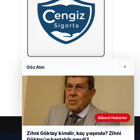
×
Göz Atın
Cengiz Sigorta
23/06/2026
Güncel Haberler
Zihni Göktay kimdir, kaç yaşında? Zihni
Göktay’ın hastalığı neydi?