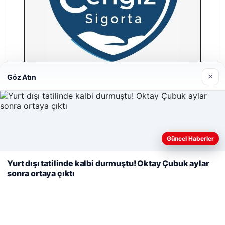
×
Göz Atın
Hastaş Beton
26/05/2026
Web sitemizi nasıl kullandığınızı daha iyi anlayabilmek,
Güncel Haberler
deneyiminizi kişiselleştirmek ve geliştirmek amacıyla çerezler
kullanıyoruz.
Çerez Politikamız
Yurt dışı tatilinde kalbi durmuştu! Oktay Çubuk aylar
sonra ortaya çıktı
Reddet
Kabul Et
© 2026 Acil Rehber | Gündem Haberleri
Tercüme Bürosu
|
Malta Dil Okulu
|
lemagrup.com.tr