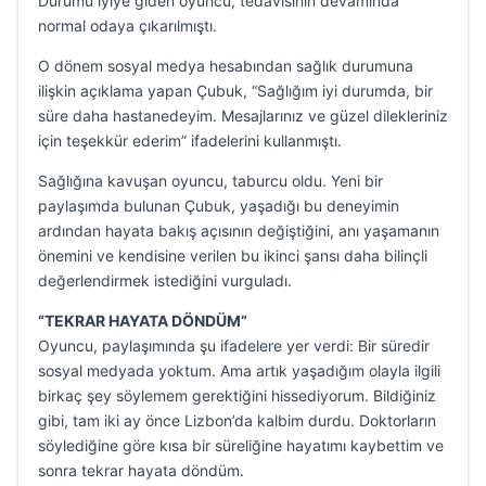
Durumu iyiye giden oyuncu, tedavisinin devamında
normal odaya çıkarılmıştı.
O dönem sosyal medya hesabından sağlık durumuna
ilişkin açıklama yapan Çubuk, “Sağlığım iyi durumda, bir
süre daha hastanedeyim. Mesajlarınız ve güzel dilekleriniz
için teşekkür ederim” ifadelerini kullanmıştı.
Sağlığına kavuşan oyuncu, taburcu oldu. Yeni bir
paylaşımda bulunan Çubuk, yaşadığı bu deneyimin
ardından hayata bakış açısının değiştiğini, anı yaşamanın
önemini ve kendisine verilen bu ikinci şansı daha bilinçli
değerlendirmek istediğini vurguladı.
“TEKRAR HAYATA DÖNDÜM”
Oyuncu, paylaşımında şu ifadelere yer verdi: Bir süredir
sosyal medyada yoktum. Ama artık yaşadığım olayla ilgili
birkaç şey söylemem gerektiğini hissediyorum. Bildiğiniz
gibi, tam iki ay önce Lizbon’da kalbim durdu. Doktorların
söylediğine göre kısa bir süreliğine hayatımı kaybettim ve
sonra tekrar hayata döndüm.