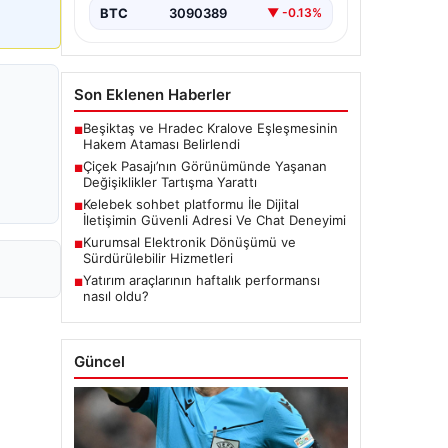
BTC
3090389
▼ -0.13%
Son Eklenen Haberler
Beşiktaş ve Hradec Kralove Eşleşmesinin
■
Hakem Ataması Belirlendi
Çiçek Pasajı’nın Görünümünde Yaşanan
■
Değişiklikler Tartışma Yarattı
Kelebek sohbet platformu İle Dijital
■
İletişimin Güvenli Adresi Ve Chat Deneyimi
Kurumsal Elektronik Dönüşümü ve
■
Sürdürülebilir Hizmetleri
Yatırım araçlarının haftalık performansı
■
nasıl oldu?
Güncel