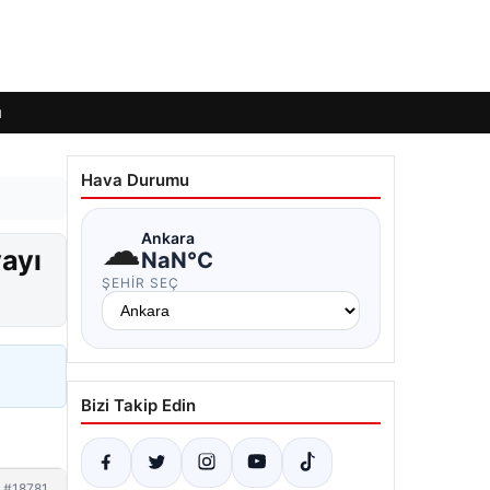
ı
Hava Durumu
☁
Ankara
yayı
NaN°C
ŞEHIR SEÇ
Bizi Takip Edin
#18781