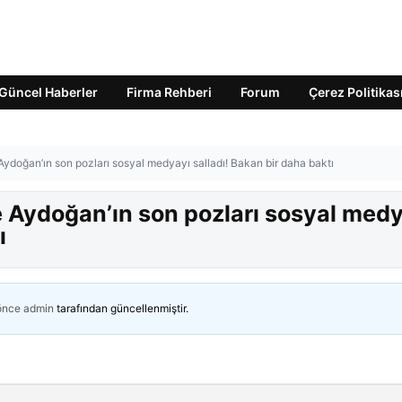
Güncel Haberler
Firma Rehberi
Forum
Çerez Politikas
 Aydoğan’ın son pozları sosyal medyayı salladı! Bakan bir daha baktı
e Aydoğan’ın son pozları sosyal med
ı
 önce
admin
tarafından güncellenmiştir.