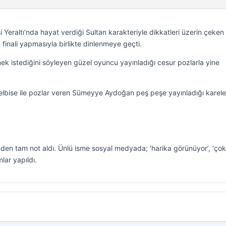
i Yeraltı’nda hayat verdiği Sultan karakteriyle dikkatleri üzerin çeken
inali yapmasıyla birlikte dinlenmeye geçti.
k istediğini söyleyen güzel oyuncu yayınladığı cesur pozlarla yine
ki elbise ile pozlar veren Sümeyye Aydoğan peş peşe yayınladığı karele
rinden tam not aldı. Ünlü isme sosyal medyada; ‘harika görünüyor’, ‘çok
lar yapıldı.