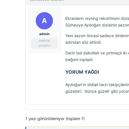
Ekranların reyting rekortmeni dizis
A
Sümeyye Aydoğan dizisinin sezon f
admin
Yeni sezon öncesi sadece dinlenme
Anahtar
adından söz ettirdi.
yönetici
Derin bel dekolteli ve yırtmaçlı i
beğeni topladı.
YORUM YAĞDI
Aydoğan’ın iddialı tarzı takipçile
güzelsin’, ‘dünya güzeli’ gibi yorum
1 yazı görüntüleniyor (toplam 1)