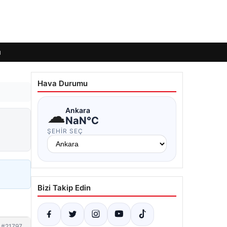
ı
Hava Durumu
☁
Ankara
NaN°C
ŞEHIR SEÇ
Bizi Takip Edin
#21797