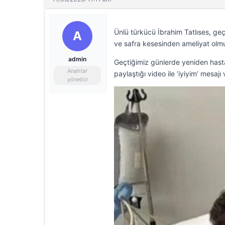
Ünlü türkücü İbrahim Tatlıses, geç
A
ve safra kesesinden ameliyat olmu
admin
Geçtiğimiz günlerde yeniden hasta
Anahtar
paylaştığı video ile ‘iyiyim’ mesajı 
yönetici