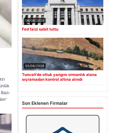
06/08/2026
Fed faizi sabit tuttu
05/08/2026
Tunceli’de otluk yangını ormanlık alana
azı
sıçramadan kontrol altına alındı
ünlük
 Bazı
lim”
Son Eklenen Firmalar