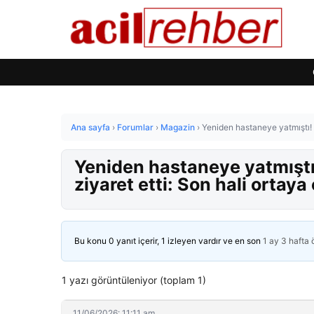
Ana sayfa
›
Forumlar
›
Magazin
›
Yeniden hastaneye yatmıştı! İb
Yeniden hastaneye yatmıştı! 
ziyaret etti: Son hali ortaya 
Bu konu 0 yanıt içerir, 1 izleyen vardır ve en son
1 ay 3 hafta
1 yazı görüntüleniyor (toplam 1)
11/06/2026: 11:11 am