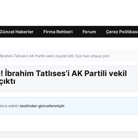
Güncel Haberler
Firma Rehberi
Forum
Çerez Politikas
rahim Tatlıses’i AK Partili vekil ziyaret etti: Son hali ortaya çıktı
İbrahim Tatlıses’i AK Partili vekil
çıktı
 önce
admin
tarafından güncellenmiştir.