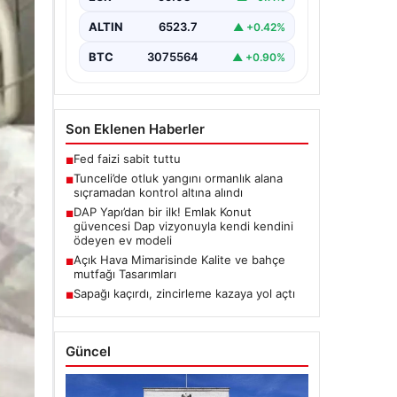
Karyemez köyleri arasında bulunan
otlaklık bölgede henüz
ALTIN
6523.7
▲ +0.42%
belirlenemeyen bir nedenle…
BTC
3075564
▲ +0.90%
Son Eklenen Haberler
Fed faizi sabit tuttu
■
Tunceli’de otluk yangını ormanlık alana
■
sıçramadan kontrol altına alındı
DAP Yapı’dan bir ilk! Emlak Konut
■
güvencesi Dap vizyonuyla kendi kendini
ödeyen ev modeli
Açık Hava Mimarisinde Kalite ve bahçe
■
mutfağı Tasarımları
Sapağı kaçırdı, zincirleme kazaya yol açtı
■
Güncel