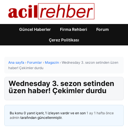
Güncel Haberler
Firma Rehberi
Forum
Çerez Politikası
Ana sayfa
›
Forumlar
›
Magazin
›
Wednesday 3. sezon setinden üzen
haber! Çekimler durdu
Wednesday 3. sezon setinden
üzen haber! Çekimler durdu
Bu konu 0 yanıt içerir, 1 izleyen vardır ve en son
1 ay 1 hafta önce
admin
tarafından güncellenmiştir.