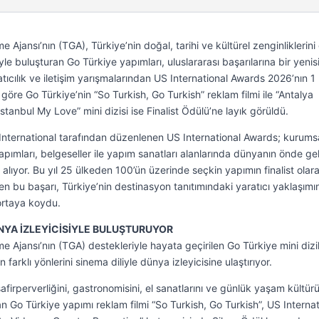
e Ajansı’nın (TGA), Türkiye’nin doğal, tarihi ve kültürel zenginliklerini
yle buluşturan Go Türkiye yapımları, uluslararası başarılarına bir yenisi
ıcılık ve iletişim yarışmalarından US International Awards 2026’nın 1
re Go Türkiye’nin “So Turkish, Go Turkish” reklam filmi ile “Antalya
İstanbul My Love” mini dizisi ise Finalist Ödülü’ne layık görüldü.
International tarafından düzenlenen US International Awards; kurums
yapımları, belgeseller ile yapım sanatları alanlarında dünyanın önde ge
r alıyor. Bu yıl 25 ülkeden 100’ün üzerinde seçkin yapımın finalist olar
en bu başarı, Türkiye’nin destinasyon tanıtımındaki yaratıcı yaklaşımın
 ortaya koydu.
ÜNYA İZLEYİCİSİYLE BULUŞTURUYOR
e Ajansı’nın (TGA) destekleriyle hayata geçirilen Go Türkiye mini dizil
farklı yönlerini sinema diliyle dünya izleyicisine ulaştırıyor.
misafirperverliğini, gastronomisini, el sanatlarını ve günlük yaşam kültür
an Go Türkiye yapımı reklam filmi “So Turkish, Go Turkish”, US Internat