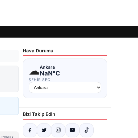
ı
Hava Durumu
☁
Ankara
NaN°C
ŞEHIR SEÇ
Bizi Takip Edin
#28658