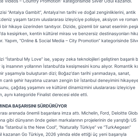
e Videos – Country Promotion” kategorisinde Silver Ödül kazandı.
isi “Antalya Gambit”, Antalya’nın tarihi ve doğal zenginliklerini, antik
kdeniz yaşam tarzını uluslararası izleyiciye polisiye, aksiyon ve roma
 bir hikaye üzerinden tanıtıyor. Dizide, gizemli bir sanat eserinin peş
’da kesişirken, kentin kültürel mirası ve benzersiz destinasyonları hi
or. Yapım, “Online & Social Media – City Promotion” kategorisinde Silv
zi “İstanbul My Love” ise, yapay zeka teknolojileri geliştiren başarılı b
r iş insanının yollarının İstanbul’da kesişmesini konu alıyor. Romantik 
hir yaşamıyla buluşturan dizi; Boğaz’dan tarihi yarımadaya, sanat,
n canlı şehir hayatına uzanan zengin bir İstanbul deneyimini hikayey
sunu, çağdaş yaşamını ve kültürel dinamizmini uluslararası izleyiciye
m, aynı kategoride Finalist derecesi elde etti.
MINDA BAŞARISINI SÜRDÜRÜYOR
ası arenada önemli başarılara imza attı. Michelin, Ford, Deloitte Glob
 gibi dünyanın önde gelen markalarının projelerinin de yarıştığı US
da “İstanbul is the New Cool”, “Naturally Türkiye” ve “TurkAegean”
ül kazanan Go Türkiye, 2026 yılında elde ettiği üç yeni başarıyla