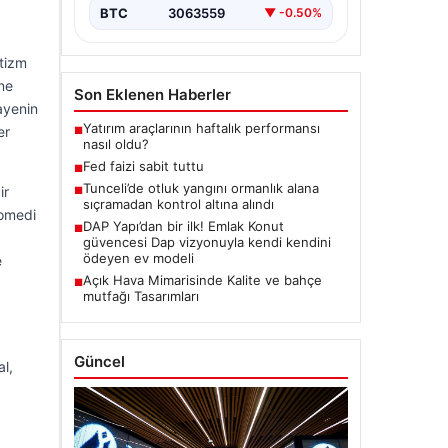
BTC
3063559
▼ -0.50%
ntizm
ine
Son Eklenen Haberler
kayenin
Yatırım araçlarının haftalık performansı
er
■
nasıl oldu?
Fed faizi sabit tuttu
■
Tunceli’de otluk yangını ormanlık alana
ir
■
sıçramadan kontrol altına alındı
komedi
DAP Yapı’dan bir ilk! Emlak Konut
■
güvencesi Dap vizyonuyla kendi kendini
ödeyen ev modeli
e
Açık Hava Mimarisinde Kalite ve bahçe
■
mutfağı Tasarımları
Güncel
al,