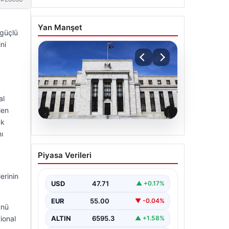
Yan Manşet
 güçlü
ni
al
len
ak
06.08.2026
ı
Fed faizi sabit tuttu
Piyasa Verileri
erinin
USD
47.71
▲ +0.17%
EUR
55.00
▼ -0.04%
ünü
ALTIN
6595.3
ional
▲ +1.58%