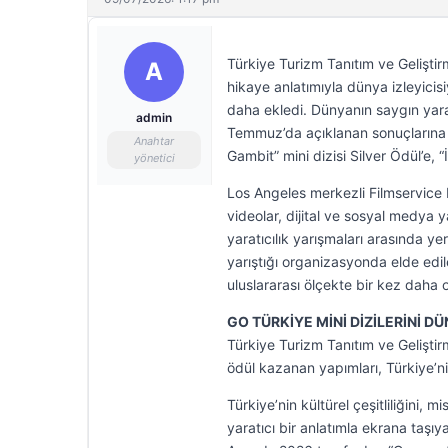
Türkiye Turizm Tanıtım ve Geliştirm
A
hikaye anlatımıyla dünya izleyicisi
daha ekledi. Dünyanın saygın yarat
admin
Temmuz’da açıklanan sonuçlarına gö
Anahtar
Gambit” mini dizisi Silver Ödül’e, “
yönetici
Los Angeles merkezli Filmservice 
videolar, dijital ve sosyal medya 
yaratıcılık yarışmaları arasında ye
yarıştığı organizasyonda elde edil
uluslararası ölçekte bir kez daha
GO TÜRKİYE MİNİ DİZİLERİNİ D
Türkiye Turizm Tanıtım ve Geliştirm
ödül kazanan yapımları, Türkiye’nin 
Türkiye’nin kültürel çeşitliliğini, 
yaratıcı bir anlatımla ekrana taşıy