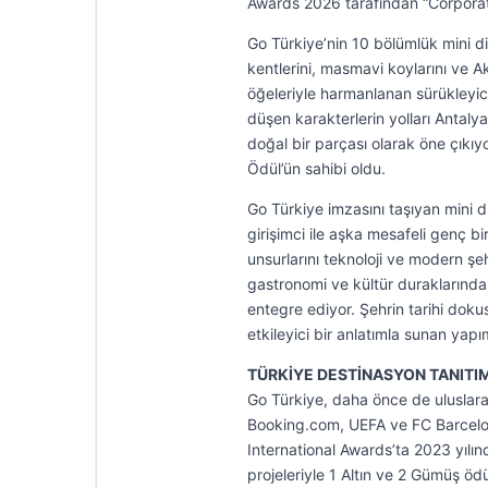
Awards 2026 tarafından “Corporat
Go Türkiye’nin 10 bölümlük mini diz
kentlerini, masmavi koylarını ve A
öğeleriyle harmanlanan sürükleyici
düşen karakterlerin yolları Antalya
doğal bir parçası olarak öne çıkıy
Ödül’ün sahibi oldu.
Go Türkiye imzasını taşıyan mini di
girişimci ile aşka mesafeli genç bi
unsurlarını teknoloji ve modern şe
gastronomi ve kültür duraklarında
entegre ediyor. Şehrin tarihi doku
etkileyici bir anlatımla sunan yapı
TÜRKİYE DESTİNASYON TANITI
Go Türkiye, daha önce de uluslarar
Booking.com, UEFA ve FC Barcelona
International Awards’ta 2023 yılın
projeleriyle 1 Altın ve 2 Gümüş öd