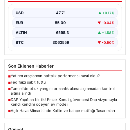
USD
47.71
▲ +0.17%
EUR
55.00
▼ -0.04%
ALTIN
6595.3
▲ +1.58%
BTC
3063559
▼ -0.50%
Son Eklenen Haberler
Yatırım araçlarının haftalık performansı nasıl oldu?
■
Fed faizi sabit tuttu
■
Tunceli’de otluk yangını ormanlık alana sıçramadan kontrol
■
altına alındı
DAP Yapı’dan bir ilk! Emlak Konut güvencesi Dap vizyonuyla
■
kendi kendini ödeyen ev modeli
Açık Hava Mimarisinde Kalite ve bahçe mutfağı Tasarımları
■
Güncel