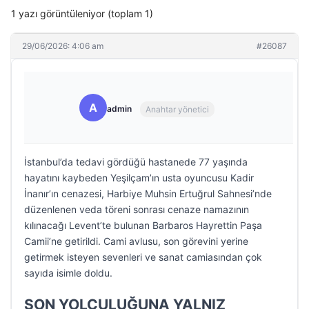
1 yazı görüntüleniyor (toplam 1)
29/06/2026: 4:06 am
#26087
A
admin
Anahtar yönetici
İstanbul’da tedavi gördüğü hastanede 77 yaşında
hayatını kaybeden Yeşilçam’ın usta oyuncusu Kadir
İnanır’ın cenazesi, Harbiye Muhsin Ertuğrul Sahnesi’nde
düzenlenen veda töreni sonrası cenaze namazının
kılınacağı Levent’te bulunan Barbaros Hayrettin Paşa
Camii’ne getirildi. Cami avlusu, son görevini yerine
getirmek isteyen sevenleri ve sanat camiasından çok
sayıda isimle doldu.
SON YOLCULUĞUNA YALNIZ