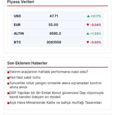
Piyasa Verileri
USD
47.71
▲ +0.17%
EUR
55.00
▼ -0.04%
ALTIN
6595.3
▲ +1.58%
BTC
3063559
▼ -0.50%
Son Eklenen Haberler
Yatırım araçlarının haftalık performansı nasıl oldu?
■
Fed faizi sabit tuttu
■
Tunceli’de otluk yangını ormanlık alana sıçramadan kontrol
■
altına alındı
DAP Yapı’dan bir ilk! Emlak Konut güvencesi Dap vizyonuyla
■
kendi kendini ödeyen ev modeli
Açık Hava Mimarisinde Kalite ve bahçe mutfağı Tasarımları
■