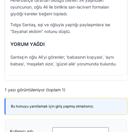
Fenerbahçe taraftarı olduğu bilinen 34 yaşındaki
oyuncunun, oğlu Ali ile birlikte sarı-lacivert formaları
giydiği kareler beğeni topladı.
Tolga Sarıtaş, eşi ve oğluyla yaptığı paylaşımlara ise
“Seyahat ekibim” notunu düştü.
YORUM YAĞDI
Sarıtaş’ın oğlu Ali’yi görenler; ‘babasının kopyası’, ‘aynı
babası’, ‘maşallah size’, ‘güzel aile’ yorumunda bulundu.
1 yazı görüntüleniyor (toplam 1)
Bu konuyu yanıtlamak için giriş yapmış olmalısınız.
Kullanıcı adı: