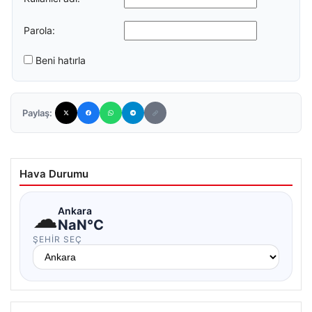
Parola:
Beni hatırla
Paylaş:
Hava Durumu
☁
Ankara
NaN°C
ŞEHIR SEÇ