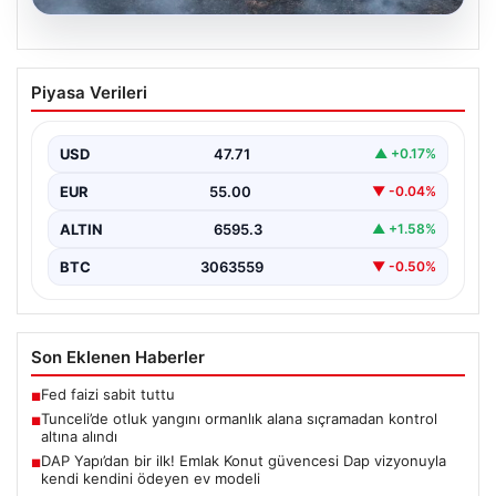
05.08.2026
Tunceli’de otluk yangını ormanlık alana
Piyasa Verileri
sıçramadan kontrol altına alındı
Tunceli'nin Yolkonak, Beydamı ve Karyemez köyleri
arasında bulunan otlaklık bölgede henüz
USD
47.71
▲ +0.17%
belirlenemeyen bir nedenle…
EUR
55.00
▼ -0.04%
ALTIN
6595.3
▲ +1.58%
BTC
3063559
▼ -0.50%
Son Eklenen Haberler
Fed faizi sabit tuttu
■
Tunceli’de otluk yangını ormanlık alana sıçramadan kontrol
■
altına alındı
DAP Yapı’dan bir ilk! Emlak Konut güvencesi Dap vizyonuyla
■
kendi kendini ödeyen ev modeli