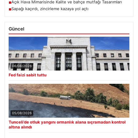
Açık Hava Mimarisinde Kalite ve bahçe mutfağı Tasarımları
■
Sapağı kaçırdı, zincirleme kazaya yol açtı
■
Güncel
06/08/2026
Fed faizi sabit tuttu
05/08/2026
Tunceli’de otluk yangını ormanlık alana sıçramadan kontrol
altına alındı