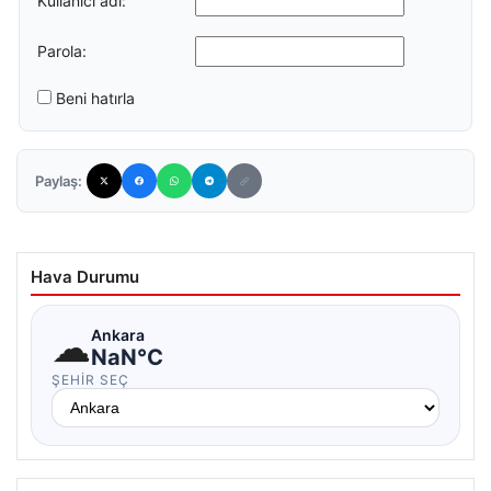
Kullanıcı adı:
Parola:
Beni hatırla
Paylaş:
Hava Durumu
☁
Ankara
NaN°C
ŞEHIR SEÇ