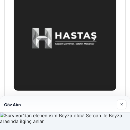
Hastaş Beton
×
Göz Atın
26/05/2026