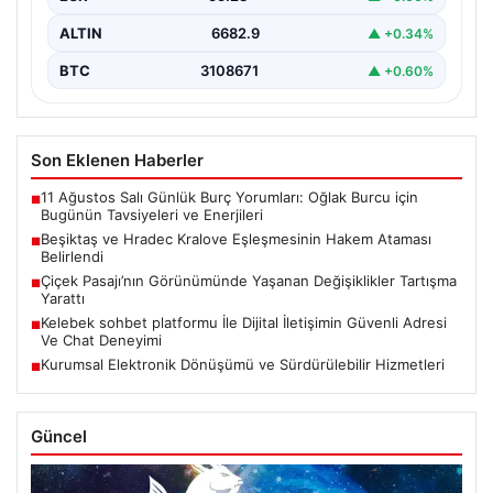
ALTIN
6682.9
▲ +0.34%
BTC
3108671
▲ +0.60%
Son Eklenen Haberler
11 Ağustos Salı Günlük Burç Yorumları: Oğlak Burcu için
■
Bugünün Tavsiyeleri ve Enerjileri
Beşiktaş ve Hradec Kralove Eşleşmesinin Hakem Ataması
■
Belirlendi
Çiçek Pasajı’nın Görünümünde Yaşanan Değişiklikler Tartışma
■
Yarattı
Kelebek sohbet platformu İle Dijital İletişimin Güvenli Adresi
■
Ve Chat Deneyimi
Kurumsal Elektronik Dönüşümü ve Sürdürülebilir Hizmetleri
■
Güncel