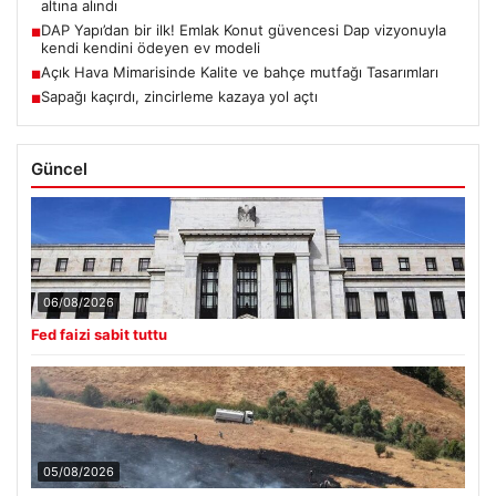
altına alındı
DAP Yapı’dan bir ilk! Emlak Konut güvencesi Dap vizyonuyla
■
kendi kendini ödeyen ev modeli
Açık Hava Mimarisinde Kalite ve bahçe mutfağı Tasarımları
■
Sapağı kaçırdı, zincirleme kazaya yol açtı
■
Güncel
06/08/2026
Fed faizi sabit tuttu
05/08/2026