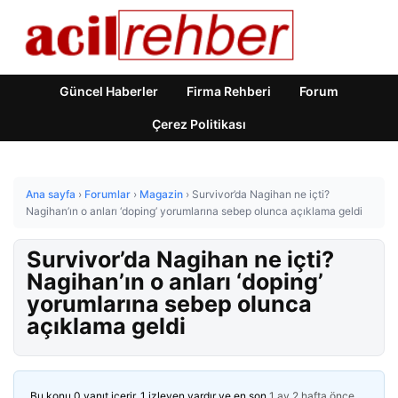
Güncel Haberler
Firma Rehberi
Forum
Çerez Politikası
Ana sayfa
›
Forumlar
›
Magazin
›
Survivor’da Nagihan ne içti?
Nagihan’ın o anları ‘doping’ yorumlarına sebep olunca açıklama geldi
Survivor’da Nagihan ne içti?
Nagihan’ın o anları ‘doping’
yorumlarına sebep olunca
açıklama geldi
Bu konu 0 yanıt içerir, 1 izleyen vardır ve en son
1 ay 2 hafta önce