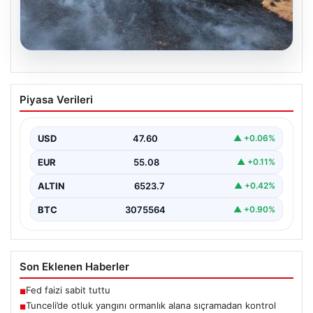
05.08.2026
Tunceli’de otluk yangını ormanlık alana
Piyasa Verileri
sıçramadan kontrol altına alındı
Tunceli'nin Yolkonak, Beydamı ve Karyemez köyleri
arasında bulunan otlaklık bölgede henüz
USD
47.60
▲ +0.06%
belirlenemeyen bir nedenle…
EUR
55.08
▲ +0.11%
ALTIN
6523.7
▲ +0.42%
BTC
3075564
▲ +0.90%
Son Eklenen Haberler
Fed faizi sabit tuttu
■
Tunceli’de otluk yangını ormanlık alana sıçramadan kontrol
■