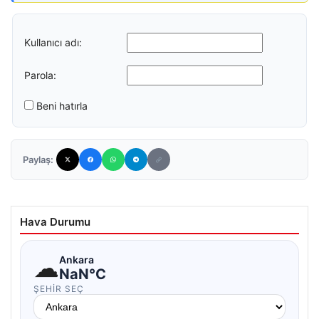
Kullanıcı adı:
Parola:
Beni hatırla
Paylaş:
Hava Durumu
☁
Ankara
NaN°C
ŞEHIR SEÇ