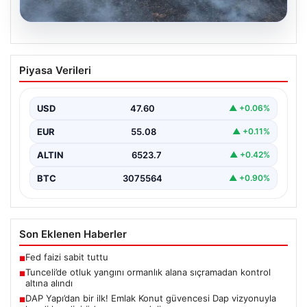
05.08.2026
Tunceli’de otluk yangını ormanlık alana
Piyasa Verileri
sıçramadan kontrol altına alındı
Tunceli'nin Yolkonak, Beydamı ve Karyemez köyleri
arasında bulunan otlaklık bölgede henüz
USD
47.60
▲ +0.06%
belirlenemeyen bir nedenle…
EUR
55.08
▲ +0.11%
ALTIN
6523.7
▲ +0.42%
BTC
3075564
▲ +0.90%
Son Eklenen Haberler
Fed faizi sabit tuttu
■
Tunceli’de otluk yangını ormanlık alana sıçramadan kontrol
■
altına alındı
DAP Yapı’dan bir ilk! Emlak Konut güvencesi Dap vizyonuyla
■