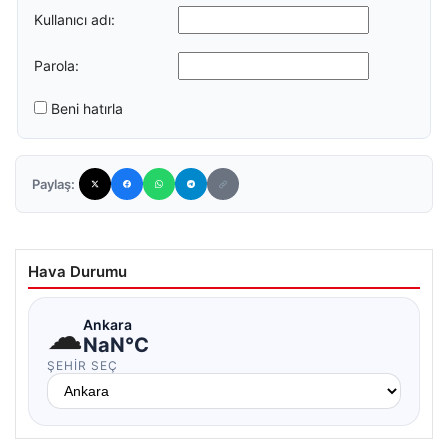
Kullanıcı adı:
Parola:
Beni hatırla
Paylaş:
Hava Durumu
☁
Ankara
NaN°C
ŞEHIR SEÇ