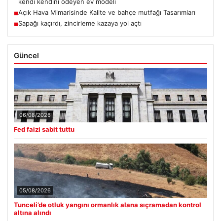
kendi kendini ödeyen ev modeli
Açık Hava Mimarisinde Kalite ve bahçe mutfağı Tasarımları
■
Sapağı kaçırdı, zincirleme kazaya yol açtı
■
Güncel
06/08/2026
Fed faizi sabit tuttu
05/08/2026
Tunceli’de otluk yangını ormanlık alana sıçramadan kontrol
altına alındı