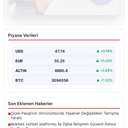
08.08.2026
Kelebek sohbet platformu İle Dijital
Piyasa Verileri
İletişimin Güvenli Adresi Ve Chat
Deneyimi
USD
47.74
▲ +0.18%
İnternet çağında bireylerin seviyeli bir biçimde iletişim
kurması büyük bir hassasiyet taşımaktadır. Günümüzde
EUR
55.25
▲ +0.32%
birçok…
ALTIN
6660.6
▲ +2.59%
BTC
3094056
▲ +1.02%
Son Eklenen Haberler
Çiçek Pasajı’nın Görünümünde Yaşanan Değişiklikler Tartışma
■
Yarattı
Kelebek sohbet platformu İle Dijital İletişimin Güvenli Adresi
■