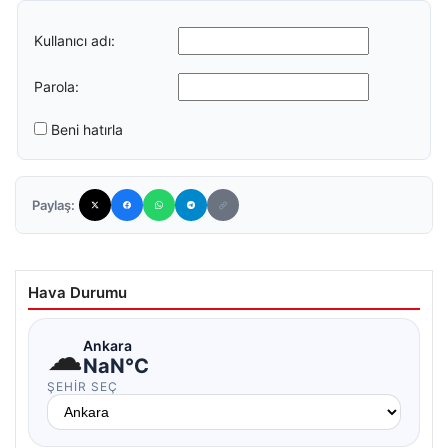
Kullanıcı adı:
Parola:
Beni hatırla
Paylaş:
Hava Durumu
☁
Ankara
NaN°C
ŞEHIR SEÇ