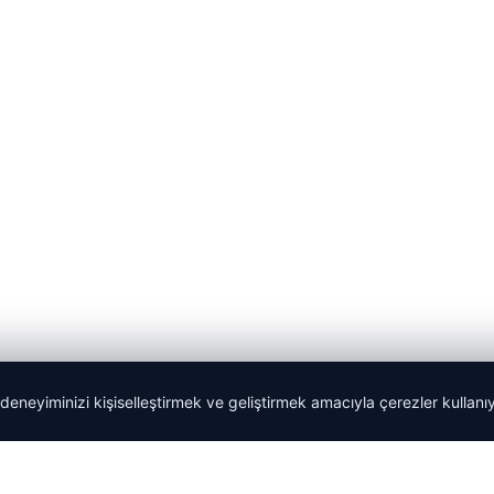
 deneyiminizi kişiselleştirmek ve geliştirmek amacıyla çerezler kullan
Tercüme Bürosu
|
Malta Dil Okulu
|
lemagrup.com.tr