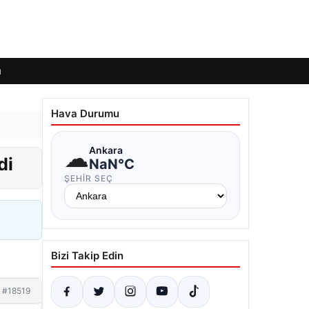
ı
Hava Durumu
☁
Ankara
di
NaN°C
ŞEHIR SEÇ
Bizi Takip Edin
#18519