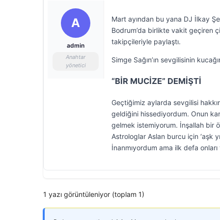
Mart ayından bu yana DJ İlkay Şen
A
Bodrum’da birlikte vakit geçiren 
takipçileriyle paylaştı.
admin
Anahtar
Simge Sağın’ın sevgilisinin kuca
yönetici
“BİR MUCİZE” DEMİŞTİ
Geçtiğimiz aylarda sevgilisi hakk
geldiğini hissediyordum. Onun kar
gelmek istemiyorum. İnşallah bir 
Astrologlar Aslan burcu için ‘aşk
İnanmıyordum ama ilk defa onları t
1 yazı görüntüleniyor (toplam 1)