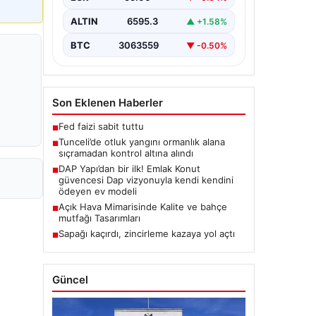
Karyemez köyleri arasında bulunan
otlaklık bölgede henüz
ALTIN
6595.3
▲ +1.58%
belirlenemeyen bir nedenle…
BTC
3063559
▼ -0.50%
Son Eklenen Haberler
Fed faizi sabit tuttu
■
Tunceli’de otluk yangını ormanlık alana
■
sıçramadan kontrol altına alındı
DAP Yapı’dan bir ilk! Emlak Konut
■
güvencesi Dap vizyonuyla kendi kendini
ödeyen ev modeli
Açık Hava Mimarisinde Kalite ve bahçe
■
mutfağı Tasarımları
Sapağı kaçırdı, zincirleme kazaya yol açtı
■
Güncel