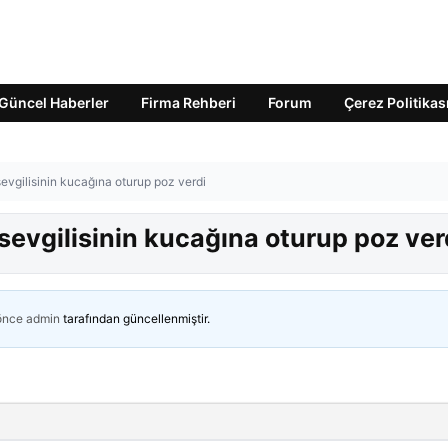
Güncel Haberler
Firma Rehberi
Forum
Çerez Politikas
evgilisinin kucağına oturup poz verdi
sevgilisinin kucağına oturup poz ver
 önce
admin
tarafından güncellenmiştir.