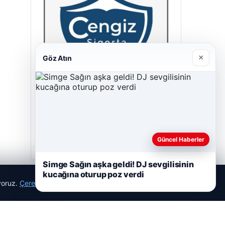
×
Göz Atın
Cengiz Sigorta
23/06/2026
Güncel Haberler
Simge Sağın aşka geldi! DJ sevgilisinin
kucağına oturup poz verdi
ıyoruz.
Çerez Politikamız
Reddet
Kabul Et