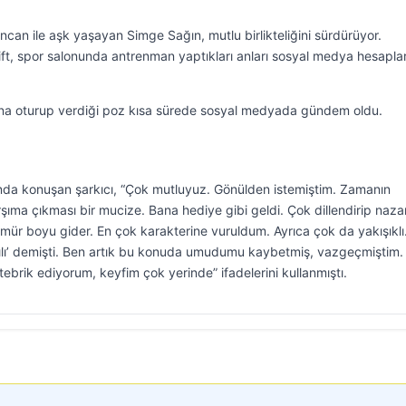
can ile aşk yaşayan Simge Sağın, mutlu birlikteliğini sürdürüyor.
çift, spor salonunda antrenman yaptıkları anları sosyal medya hesapla
ğına oturup verdiği poz kısa sürede sosyal medyada gündem oldu.
ında konuşan şarkıcı, “Çok mutluyuz. Gönülden istemiştim. Zamanın
şıma çıkması bir mucize. Bana hediye gibi geldi. Çok dillendirip naza
ömür boyu gider. En çok karakterine vuruldum. Ayrıca çok da yakışıklı
 yılı’ demişti. Ben artık bu konuda umudumu kaybetmiş, vazgeçmiştim.
ebrik ediyorum, keyfim çok yerinde” ifadelerini kullanmıştı.