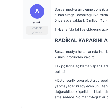
Sosyal medya ünlülerine yönelik 
A
alınan Simge Barankoğlu ve müst
önce ayda yaklaşık 5 milyon TL ka
admin
Anahtar
1 Haziran’da tahliye olduğunu açı
yönetici
RADİKAL KARARINI A
Sosyal medya hesaplarında hızlı 
kısmını profilinden kaldırdı.
Takipçilerine açıklama yapan Bara
belirtti.
Müstehcenlik suçu oluşturabilecek 
yapmayacağını söyleyen ünlü fen
doğurabilecek içeriklerimi kaldır
ama sadece ‘Normal’ fotoğraflar 