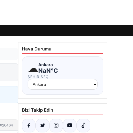
ı
Hava Durumu
☁
Ankara
NaN°C
ŞEHIR SEÇ
Bizi Takip Edin
#26464