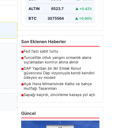
Karyemez köyleri arasında bulunan
otlaklık bölgede henüz
ALTIN
6523.7
▲ +0.42%
belirlenemeyen bir nedenle…
BTC
3075564
▲ +0.90%
Son Eklenen Haberler
Fed faizi sabit tuttu
■
Tunceli’de otluk yangını ormanlık alana
■
sıçramadan kontrol altına alındı
DAP Yapı’dan bir ilk! Emlak Konut
■
güvencesi Dap vizyonuyla kendi kendini
ödeyen ev modeli
Açık Hava Mimarisinde Kalite ve bahçe
■
mutfağı Tasarımları
Sapağı kaçırdı, zincirleme kazaya yol açtı
■
Güncel