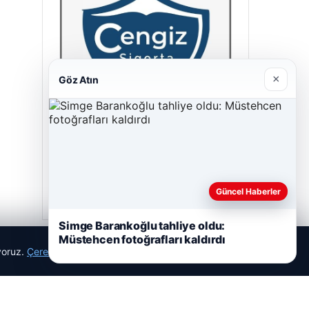
×
Göz Atın
Cengiz Sigorta
23/06/2026
Güncel Haberler
Simge Barankoğlu tahliye oldu:
Müstehcen fotoğrafları kaldırdı
ıyoruz.
Çerez Politikamız
Reddet
Kabul Et