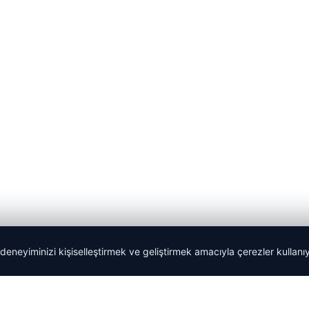
 deneyiminizi kişiselleştirmek ve geliştirmek amacıyla çerezler kullan
Tercüme Bürosu
|
Malta Dil Okulu
|
lemagrup.com.tr