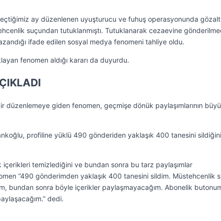
geçtiğimiz ay düzenlenen uyuşturucu ve fuhuş operasyonunda gözalt
ehcenlik suçundan tutuklanmıştı. Tutuklanarak cezaevine gönderilm
zandığı ifade edilen sosyal medya fenomeni tahliye oldu.
klayan fenomen aldığı kararı da duyurdu.
ÇIKLADI
bir düzenlemeye giden fenomen, geçmişe dönük paylaşımlarının büyü
nkoğlu, profiline yüklü 490 gönderiden yaklaşık 400 tanesini sildiğin
içerikleri temizlediğini ve bundan sonra bu tarz paylaşımlar
omen “490 gönderimden yaklaşık 400 tanesini sildim. Müstehcenlik 
dım, bundan sonra böyle içerikler paylaşmayacağım. Abonelik butonum
paylaşacağım.” dedi.