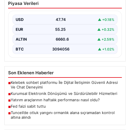
Piyasa Verileri
Sürdürülebilir Hizmetleri
Günümüzde ilerleyen dijitalleşme doğrultusunda
şirketler altyapı parklarını sürekli aralıklarla
USD
47.74
▲ +0.18%
yenilemektedir. Söz konusu yenileme süreçlerinde…
EUR
55.25
▲ +0.32%
ALTIN
6660.6
▲ +2.59%
BTC
3094056
▲ +1.02%
Son Eklenen Haberler
Kelebek sohbet platformu İle Dijital İletişimin Güvenli Adresi
■
Ve Chat Deneyimi
Kurumsal Elektronik Dönüşümü ve Sürdürülebilir Hizmetleri
■
Yatırım araçlarının haftalık performansı nasıl oldu?
■
Fed faizi sabit tuttu
■
Tunceli’de otluk yangını ormanlık alana sıçramadan kontrol
■
altına alındı