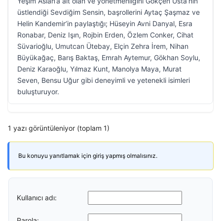
Yeşim Aslan’a ait olan ve yönetmenliğini Gökçen Usta’nın
üstlendiği Sevdiğim Sensin, başrollerini Aytaç Şaşmaz ve
Helin Kandemir’in paylaştığı; Hüseyin Avni Danyal, Esra
Ronabar, Deniz Işın, Rojbin Erden, Özlem Conker, Cihat
Süvarioğlu, Umutcan Ütebay, Elçin Zehra İrem, Nihan
Büyükağaç, Barış Baktaş, Emrah Aytemur, Gökhan Soylu,
Deniz Karaoğlu, Yılmaz Kunt, Manolya Maya, Murat
Seven, Bensu Uğur gibi deneyimli ve yetenekli isimleri
buluşturuyor.
1 yazı görüntüleniyor (toplam 1)
Bu konuyu yanıtlamak için giriş yapmış olmalısınız.
Kullanıcı adı:
Parola: