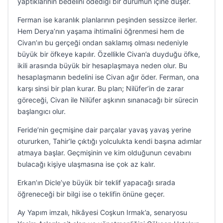
yaptıklarının bedelini ödediği bir durumun içine düşer.
Ferman ise karanlık planlarının peşinden sessizce ilerler.
Hem Derya’nın yaşama ihtimalini öğrenmesi hem de
Civan’ın bu gerçeği ondan saklamış olması nedeniyle
büyük bir öfkeye kapılır. Özellikle Civan’a duyduğu öfke,
ikili arasında büyük bir hesaplaşmaya neden olur. Bu
hesaplaşmanın bedelini ise Civan ağır öder. Ferman, ona
karşı sinsi bir plan kurar. Bu plan; Nilüfer’in de zarar
göreceği, Civan ile Nilüfer aşkının sınanacağı bir sürecin
başlangıcı olur.
Feride’nin geçmişine dair parçalar yavaş yavaş yerine
otururken, Tahir’le çıktığı yolculukta kendi başına adımlar
atmaya başlar. Geçmişinin ve kim olduğunun cevabını
bulacağı kişiye ulaşmasına ise çok az kalır.
Erkan’ın Dicle’ye büyük bir teklif yapacağı sırada
öğreneceği bir bilgi ise o teklifin önüne geçer.
Ay Yapım imzalı, hikâyesi Coşkun Irmak’a, senaryosu