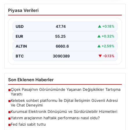
Kelebek sohbet platformu İle Dijital
Piyasa Verileri
İletişimin Güvenli Adresi Ve Chat
Deneyimi
USD
47.74
▲ +0.18%
İnternet çağında bireylerin seviyeli bir biçimde iletişim
kurması büyük bir hassasiyet taşımaktadır. Günümüzde
EUR
55.25
▲ +0.32%
birçok…
ALTIN
6660.6
▲ +2.59%
BTC
3090389
▼ -0.13%
Son Eklenen Haberler
Çiçek Pasajı’nın Görünümünde Yaşanan Değişiklikler Tartışma
■
Yarattı
Kelebek sohbet platformu İle Dijital İletişimin Güvenli Adresi
■
Ve Chat Deneyimi
Kurumsal Elektronik Dönüşümü ve Sürdürülebilir Hizmetleri
■
Yatırım araçlarının haftalık performansı nasıl oldu?
■
Fed faizi sabit tuttu
■