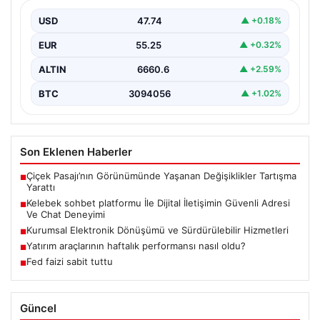
Deneyimi
USD
47.74
▲ +0.18%
İnternet çağında bireylerin seviyeli bir biçimde iletişim
kurması büyük bir hassasiyet taşımaktadır. Günümüzde
EUR
55.25
▲ +0.32%
birçok…
ALTIN
6660.6
▲ +2.59%
BTC
3094056
▲ +1.02%
Son Eklenen Haberler
Çiçek Pasajı’nın Görünümünde Yaşanan Değişiklikler Tartışma
■
Yarattı
Kelebek sohbet platformu İle Dijital İletişimin Güvenli Adresi
■
Ve Chat Deneyimi
Kurumsal Elektronik Dönüşümü ve Sürdürülebilir Hizmetleri
■
Yatırım araçlarının haftalık performansı nasıl oldu?
■
Fed faizi sabit tuttu
■
Güncel