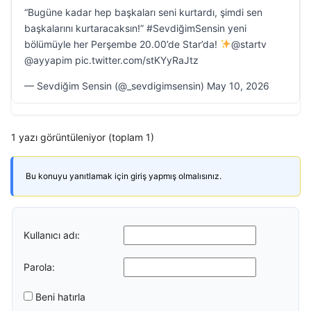
“Bugüne kadar hep başkaları seni kurtardı, şimdi sen
başkalarını kurtaracaksın!” #SevdiğimSensin yeni
bölümüyle her Perşembe 20.00’de Star’da!
@startv
@ayyapim pic.twitter.com/stKYyRaJtz
— Sevdiğim Sensin (@_sevdigimsensin) May 10, 2026
1 yazı görüntüleniyor (toplam 1)
Bu konuyu yanıtlamak için giriş yapmış olmalısınız.
Kullanıcı adı:
Parola:
Beni hatırla