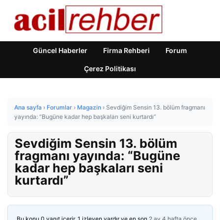
Güncel Haberler
Firma Rehberi
Forum
Çerez Politikası
Ana sayfa
›
Forumlar
›
Magazin
›
Sevdiğim Sensin 13. bölüm fragmanı
yayında: “Bugüne kadar hep başkaları seni kurtardı”
Sevdiğim Sensin 13. bölüm
fragmanı yayında: “Bugüne
kadar hep başkaları seni
kurtardı”
Bu konu 0 yanıt içerir, 1 izleyen vardır ve en son
2 ay 4 hafta önce