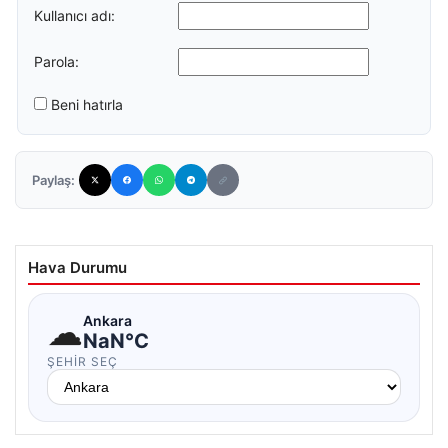
Kullanıcı adı:
Parola:
Beni hatırla
Paylaş:
Hava Durumu
☁
Ankara
NaN°C
ŞEHIR SEÇ