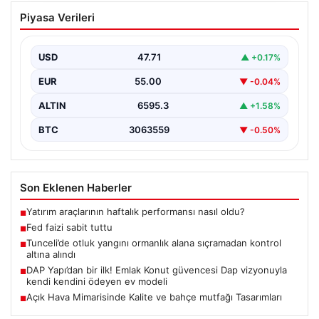
Fed faizi sabit tuttu
Piyasa Verileri
USD
47.71
▲ +0.17%
EUR
55.00
▼ -0.04%
ALTIN
6595.3
▲ +1.58%
BTC
3063559
▼ -0.50%
Son Eklenen Haberler
Yatırım araçlarının haftalık performansı nasıl oldu?
■
Fed faizi sabit tuttu
■
Tunceli’de otluk yangını ormanlık alana sıçramadan kontrol
■
altına alındı
DAP Yapı’dan bir ilk! Emlak Konut güvencesi Dap vizyonuyla
■
kendi kendini ödeyen ev modeli
Açık Hava Mimarisinde Kalite ve bahçe mutfağı Tasarımları
■