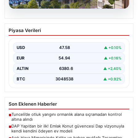
04.08.2026
DAP Yapı’dan bir ilk! Emlak Konut
Piyasa Verileri
güvencesi Dap vizyonuyla kendi
kendini ödeyen ev modeli
USD
47.58
▲ +0.10%
EUR
54.94
▲ +0.16%
ALTIN
6380.6
▲ +2.40%
BTC
3048538
▲ +0.92%
Son Eklenen Haberler
Tunceli’de otluk yangını ormanlık alana sıçramadan kontrol
■
altına alındı
DAP Yapı’dan bir ilk! Emlak Konut güvencesi Dap vizyonuyla
■
kendi kendini ödeyen ev modeli
Açık Hava Mimarisinde Kalite ve bahçe mutfağı Tasarımları