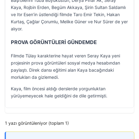
Başrollerini Tuba Büyüküstün, Derya Pınar Ak, Seray
Kaya, Rojbin Erden, Begüm Akkaya, Şirin Sultan Saldamlı
ve Itır Esen’in üstlendiği filmde Taro Emir Tekin, Hakan
Kurtaş, Çağlar Çorumlu, Melike Güner ve Nur Sürer de yer
alıyor.
PROVA GÖRÜNTÜLERİ GÜNDEMDE
Filmde Tülay karakterine hayat veren Seray Kaya yeni
projesinin prova görüntüleri sosyal medya hesabından
paylaştı. Direk dansı eğitimi alan Kaya bacağındaki
morlukları da gizlemedi.
Kaya, film öncesi aldığı derslerde yorgunluktan
yürüyemeyecek hale geldiğini de dile getirmişti.
1 yazı görüntüleniyor (toplam 1)