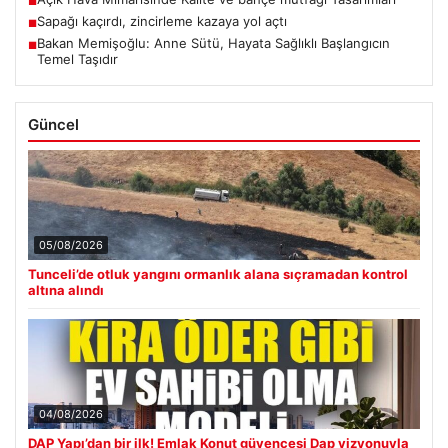
■
Sapağı kaçırdı, zincirleme kazaya yol açtı
■
Bakan Memişoğlu: Anne Sütü, Hayata Sağlıklı Başlangıcın
■
Temel Taşıdır
Güncel
05/08/2026
Tunceli’de otluk yangını ormanlık alana sıçramadan kontrol
altına alındı
04/08/2026
DAP Yapı’dan bir ilk! Emlak Konut güvencesi Dap vizyonuyla