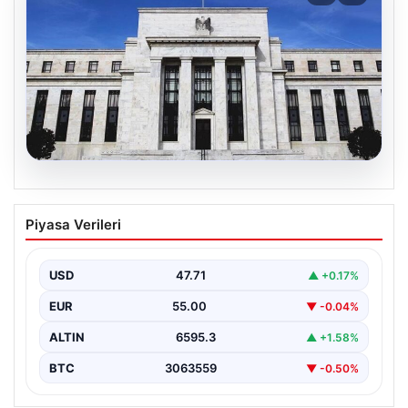
06.08.2026
Fed faizi sabit tuttu
Piyasa Verileri
USD
47.71
▲ +0.17%
EUR
55.00
▼ -0.04%
ALTIN
6595.3
▲ +1.58%
BTC
3063559
▼ -0.50%