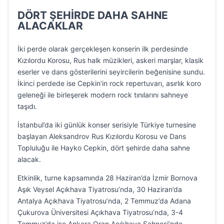
DÖRT ŞEHİRDE DAHA SAHNE
ALACAKLAR
İki perde olarak gerçekleşen konserin ilk perdesinde
Kızılordu Korosu, Rus halk müzikleri, askeri marşlar, klasik
eserler ve dans gösterilerini seyircilerin beğenisine sundu.
İkinci perdede ise Cepkin’in rock repertuvarı, asırlık koro
geleneği ile birleşerek modern rock tınılarını sahneye
taşıdı.
İstanbul’da iki günlük konser serisiyle Türkiye turnesine
başlayan Aleksandrov Rus Kızılordu Korosu ve Dans
Topluluğu ile Hayko Cepkin, dört şehirde daha sahne
alacak.
Etkinlik, turne kapsamında 28 Haziran’da İzmir Bornova
Aşık Veysel Açıkhava Tiyatrosu’nda, 30 Haziran’da
Antalya Açıkhava Tiyatrosu’nda, 2 Temmuz’da Adana
Çukurova Üniversitesi Açıkhava Tiyatrosu’nda, 3-4
Temmuz’da ise Ankara Oran Açıkhava Sahnesi’nde