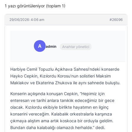
1 yazı görüntüleniyor (toplam 1)
29/06/2026: 4:06 am
#26096
A
admin
Anahtar yönetici
Harbiye Cemil Topuzlu Açıkhava Sahnesi’ndeki konserde
Hayko Cepkin, Kızılordu Korosu’nun solistleri Maksim
Maklakov ve Ekaterina Zhukova ile aynı sahnede buluştu.
Konserin açılışında konuşan Cepkin, “Hepimiz için
enteresan ve tarihi anlara tanıklık edeceğimiz bir gece
olacak. Kızılordu ekibiyle birlikte hayatımın en ilginç
konserini vereceğim. Kalabalık orkestralarla karşınıza
çıkmaya alıştım ama artık koskoca bir orduyla geldim.
Bundan daha kalabalığı olamazdı herhalde.” dedi.