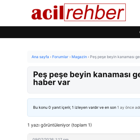
Ana sayfa
›
Forumlar
›
Magazin
›
Peş peşe beyin kanaması geç
Peş peşe beyin kanaması ge
haber var
Bu konu 0 yanıt içerir, 1 izleyen vardır ve en son
1 ay önce
ad
1 yazı görüntüleniyor (toplam 1)
09/07/2026: 1:17 pm