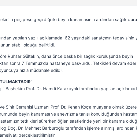
ekin’in peş peşe geçirdiği iki beyin kanamasının ardından sağlık dur
ından yapılan yazılı açıklamada, 62 yaşındaki sanatçının tedavisinin
un stabil olduğu belirtildi.
re Ruhsar Gültekin, daha önce başka bir sağlık kuruluşunda beyin
dıktan sonra 7 Temmuz’da hastaneye başvurdu. Tetkikleri devam ede
 oyuncuya hızla müdahale edildi.
UTULMAKTADIR’
lgili Başhekim Prof. Dr. Hamdi Karakayalı tarafından yapılan açıklama
ve Sinir Cerrahisi Uzmanı Prof. Dr. Kenan Koç’a muayene olmak üzere
kurumunda beyin kanaması ve anevrizma tanısı konulduğundan hasta
. Hastamızın tetkikleri sürerken öğlen saatlerinde yeni bir kanama oldu
log Doç. Dr. Mehmet Barburoğlu tarafından işleme alınmış, ardından P
meliyatı gerçekleştirilmiştir.