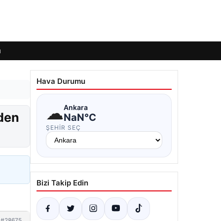
ı
Hava Durumu
☁
Ankara
’den
NaN°C
ŞEHIR SEÇ
Bizi Takip Edin
#28675