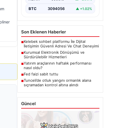
kım
BTC
3094056
▲ +1.02%
pliner
Son Eklenen Haberler
Kelebek sohbet platformu İle Dijital
■
İletişimin Güvenli Adresi Ve Chat Deneyimi
Kurumsal Elektronik Dönüşümü ve
■
Sürdürülebilir Hizmetleri
Yatırım araçlarının haftalık performansı
■
nasıl oldu?
Fed faizi sabit tuttu
■
Tunceli’de otluk yangını ormanlık alana
■
sıçramadan kontrol altına alındı
Güncel