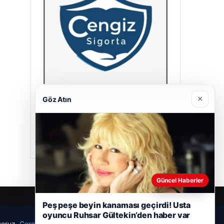
×
Göz Atın
Cengiz Sigorta
23/06/2026
Güncel Haberler
Peş peşe beyin kanaması geçirdi! Usta
oyuncu Ruhsar Gültekin’den haber var
ıyoruz.
Çerez Politikamız
Reddet
Kabul Et