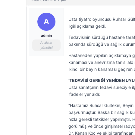
Usta tiyatro oyuncusu Ruhsar Gült
A
ilgili açıklama geldi.
admin
Tedavisinin sürdüğü hastane taraf
Anahtar
bakımda sürdüğü ve sağlık durumun
yönetici
Hastaneden yapılan açıklamaya gö
kanaması ve anevrizma tanısı al
ikinci bir beyin kanaması geçiren
‘TEDAVİSİ GEREĞİ YENİDEN UY
Usta sanatçının tedavi süreciyle i
ifadeler yer aldı:
“Hastamız Ruhsar Gültekin, Beyin 
başvurmuştur. Başka bir sağlık 
hızla gerekli tetkikler yapılmıştır
görülmüş ve önce girişimsel radyo
Dr. Kenan Koç ve ekibi tarafından a