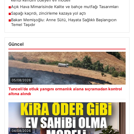
kendi kendini ödeyen ev modeli
Açık Hava Mimarisinde Kalite ve bahçe mutfağı Tasarımları
■
Sapağı kaçırdı, zincirleme kazaya yol açtı
■
Bakan Memişoğlu: Anne Sütü, Hayata Sağlıklı Başlangıcın
■
Temel Taşıdır
Güncel
05/08/2026
Tunceli’de otluk yangını ormanlık alana sıçramadan kontrol
altına alındı
04/08/2026