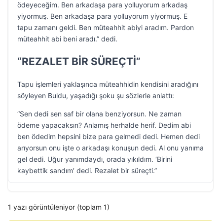
ödeyeceğim. Ben arkadaşa para yolluyorum arkadaş
yiyormuş. Ben arkadaşa para yolluyorum yiyormuş. E
tapu zamanı geldi. Ben müteahhit abiyi aradım. Pardon
müteahhit abi beni aradı.” dedi.
“REZALET BİR SÜREÇTİ”
Tapu işlemleri yaklaşınca müteahhidin kendisini aradığını
söyleyen Buldu, yaşadığı şoku şu sözlerle anlattı:
“Sen dedi sen saf bir olana benziyorsun. Ne zaman
ödeme yapacaksın? Anlamış herhalde herif. Dedim abi
ben ödedim hepsini bize para gelmedi dedi. Hemen dedi
arıyorsun onu işte o arkadaşı konuşun dedi. Al onu yanıma
gel dedi. Uğur yanımdaydı, orada yıkıldım. ‘Birini
kaybettik sandım’ dedi. Rezalet bir süreçti.”
1 yazı görüntüleniyor (toplam 1)