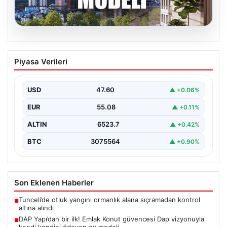
04.08.2026
DAP Yapı’dan bir ilk! Emlak Konut
Piyasa Verileri
güvencesi Dap vizyonuyla kendi
kendini ödeyen ev modeli
USD
47.60
▲ +0.06%
EUR
55.08
▲ +0.11%
ALTIN
6523.7
▲ +0.42%
BTC
3075564
▲ +0.90%
Son Eklenen Haberler
Tunceli’de otluk yangını ormanlık alana sıçramadan kontrol
■
altına alındı
DAP Yapı’dan bir ilk! Emlak Konut güvencesi Dap vizyonuyla
■