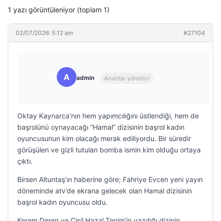
1 yazı görüntüleniyor (toplam 1)
02/07/2026: 5:12 am
#27104
A
admin
Anahtar yönetici
Oktay Kaynarca’nın hem yapımcılığını üstlendiği, hem de
başrolünü oynayacağı “Hamal” dizisinin başrol kadın
oyuncusunun kim olacağı merak ediliyordu. Bir süredir
görüşülen ve gizli tutulan bomba ismin kim olduğu ortaya
çıktı.
Birsen Altuntaş’ın haberine göre; Fahriye Evcen yeni yayın
döneminde atv’de ekrana gelecek olan Hamal dizisinin
başrol kadın oyuncusu oldu.
Kerem Deren ve Çisil Hazal Tenim’in yazdığı dizinin