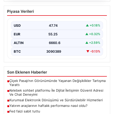
08.08.2026
Kelebek sohbet platformu İle Dijital
Piyasa Verileri
İletişimin Güvenli Adresi Ve Chat
Deneyimi
USD
47.74
▲ +0.18%
İnternet çağında bireylerin seviyeli bir biçimde iletişim
kurması büyük bir hassasiyet taşımaktadır. Günümüzde
EUR
55.25
▲ +0.32%
birçok…
ALTIN
6660.6
▲ +2.59%
BTC
3090389
▼ -0.13%
Son Eklenen Haberler
Çiçek Pasajı’nın Görünümünde Yaşanan Değişiklikler Tartışma
■
Yarattı
Kelebek sohbet platformu İle Dijital İletişimin Güvenli Adresi
■
Ve Chat Deneyimi
Kurumsal Elektronik Dönüşümü ve Sürdürülebilir Hizmetleri
■
Yatırım araçlarının haftalık performansı nasıl oldu?
■
Fed faizi sabit tuttu
■