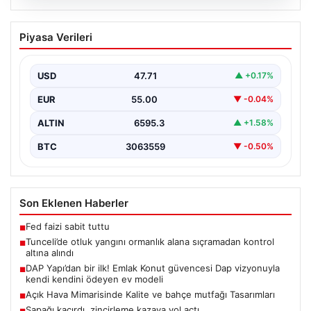
05.08.2026
Tunceli’de otluk yangını ormanlık alana
Piyasa Verileri
sıçramadan kontrol altına alındı
Tunceli'nin Yolkonak, Beydamı ve Karyemez köyleri
arasında bulunan otlaklık bölgede henüz
USD
47.71
▲ +0.17%
belirlenemeyen bir nedenle…
EUR
55.00
▼ -0.04%
ALTIN
6595.3
▲ +1.58%
BTC
3063559
▼ -0.50%
Son Eklenen Haberler
Fed faizi sabit tuttu
■
Tunceli’de otluk yangını ormanlık alana sıçramadan kontrol
■
altına alındı
DAP Yapı’dan bir ilk! Emlak Konut güvencesi Dap vizyonuyla
■
kendi kendini ödeyen ev modeli
Açık Hava Mimarisinde Kalite ve bahçe mutfağı Tasarımları
■
Sapağı kaçırdı, zincirleme kazaya yol açtı
■