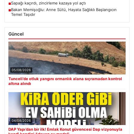
Sapağı kaçırdı, zincirleme kazaya yol açtı
■
Bakan Memişoğlu: Anne Sütü, Hayata Sağlıklı Başlangıcın
■
Temel Taşıdır
Güncel
05/08/2026
Tunceli’de otluk yangını ormanlık alana sıçramadan kontrol
altına alındı
04/08/2026
DAP Yapı’dan bir ilk! Emlak Konut güvencesi Dap vizyonuyla