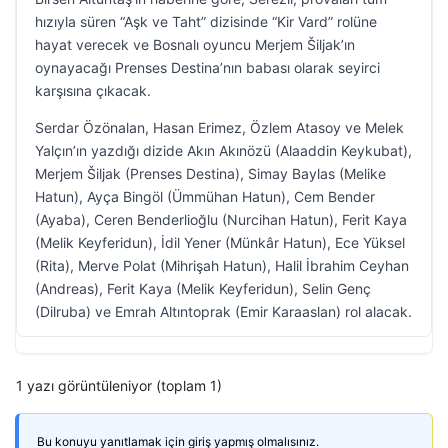
hızıyla süren “Aşk ve Taht” dizisinde “Kir Vard” rolüne
hayat verecek ve Bosnalı oyuncu Merjem Šiljak’ın
oynayacağı Prenses Destina’nın babası olarak seyirci
karşısına çıkacak.
Serdar Özönalan, Hasan Erimez, Özlem Atasoy ve Melek
Yalçın’ın yazdığı dizide Akın Akınözü (Alaaddin Keykubat),
Merjem Šiljak (Prenses Destina), Simay Baylas (Melike
Hatun), Ayça Bingöl (Ümmühan Hatun), Cem Bender
(Ayaba), Ceren Benderlioğlu (Nurcihan Hatun), Ferit Kaya
(Melik Keyferidun), İdil Yener (Münkâr Hatun), Ece Yüksel
(Rita), Merve Polat (Mihrişah Hatun), Halil İbrahim Ceyhan
(Andreas), Ferit Kaya (Melik Keyferidun), Selin Genç
(Dilruba) ve Emrah Altıntoprak (Emir Karaaslan) rol alacak.
1 yazı görüntüleniyor (toplam 1)
Bu konuyu yanıtlamak için giriş yapmış olmalısınız.