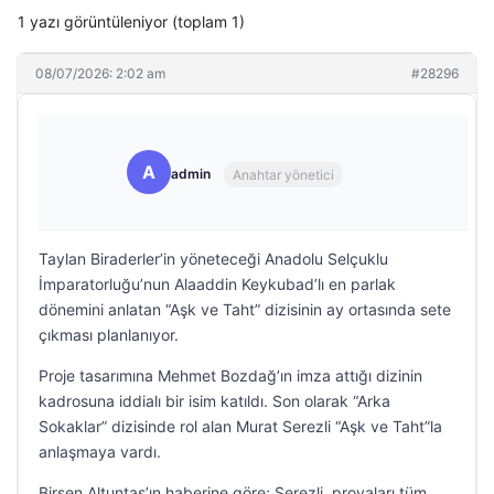
1 yazı görüntüleniyor (toplam 1)
08/07/2026: 2:02 am
#28296
A
admin
Anahtar yönetici
Taylan Biraderler’in yöneteceği Anadolu Selçuklu
İmparatorluğu’nun Alaaddin Keykubad’lı en parlak
dönemini anlatan “Aşk ve Taht” dizisinin ay ortasında sete
çıkması planlanıyor.
Proje tasarımına Mehmet Bozdağ’ın imza attığı dizinin
kadrosuna iddialı bir isim katıldı. Son olarak “Arka
Sokaklar” dizisinde rol alan Murat Serezli “Aşk ve Taht”la
anlaşmaya vardı.
Birsen Altuntaş’ın haberine göre; Serezli, provaları tüm