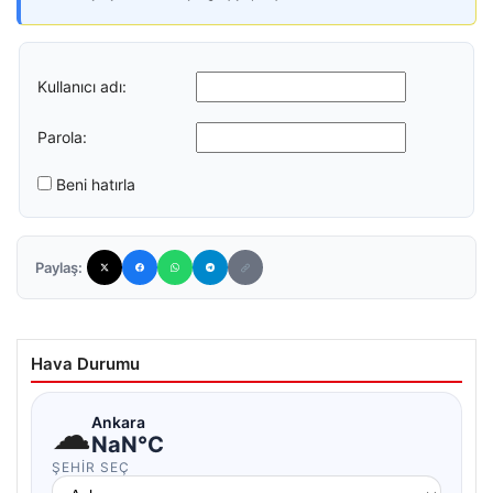
Kullanıcı adı:
Parola:
Beni hatırla
Paylaş:
Hava Durumu
☁
Ankara
NaN°C
ŞEHIR SEÇ