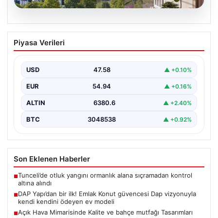
04.08.2026
DAP Yapı’dan bir ilk! Emlak Konut
Piyasa Verileri
güvencesi Dap vizyonuyla kendi
kendini ödeyen ev modeli
USD
47.58
▲ +0.10%
EUR
54.94
▲ +0.16%
ALTIN
6380.6
▲ +2.40%
BTC
3048538
▲ +0.92%
Son Eklenen Haberler
Tunceli’de otluk yangını ormanlık alana sıçramadan kontrol
■
altına alındı
DAP Yapı’dan bir ilk! Emlak Konut güvencesi Dap vizyonuyla
■
kendi kendini ödeyen ev modeli
Açık Hava Mimarisinde Kalite ve bahçe mutfağı Tasarımları
■