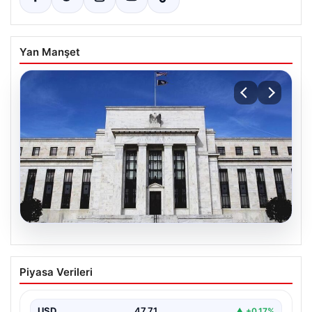
Yan Manşet
06.08.2026
Fed faizi sabit tuttu
Piyasa Verileri
USD
47.71
▲ +0.17%