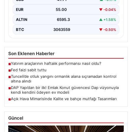
EUR
55.00
▼ -0.04%
ALTIN
6595.3
▲ +1.58%
BTC
3063559
▼ -0.50%
Son Eklenen Haberler
Yatırım araçlarının haftalık performansı nasıl oldu?
■
Fed faizi sabit tuttu
■
Tunceli’de otluk yangını ormanlık alana sıçramadan kontrol
■
altına alındı
DAP Yapı’dan bir ilk! Emlak Konut güvencesi Dap vizyonuyla
■
kendi kendini ödeyen ev modeli
Açık Hava Mimarisinde Kalite ve bahçe mutfağı Tasarımları
■
Güncel