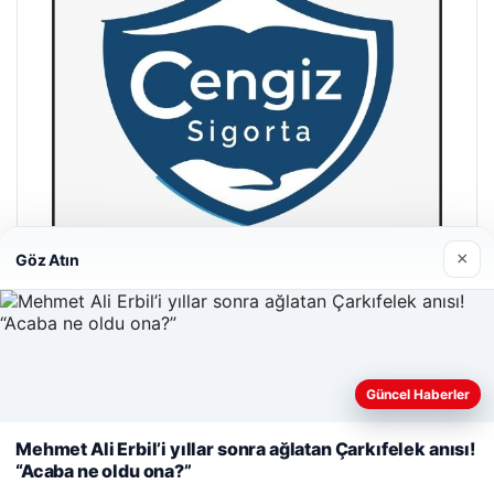
×
Göz Atın
Hastaş Beton
26/05/2026
Web sitemizi nasıl kullandığınızı daha iyi anlayabilmek,
Güncel Haberler
deneyiminizi kişiselleştirmek ve geliştirmek amacıyla çerezler
kullanıyoruz.
Çerez Politikamız
Mehmet Ali Erbil’i yıllar sonra ağlatan Çarkıfelek anısı!
“Acaba ne oldu ona?”
Reddet
Kabul Et