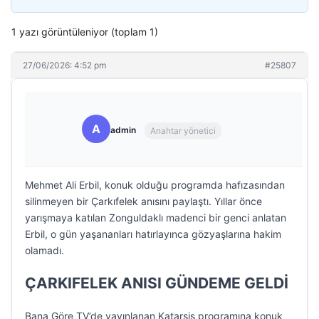
1 yazı görüntüleniyor (toplam 1)
27/06/2026: 4:52 pm
#25807
A
admin
Anahtar yönetici
Mehmet Ali Erbil, konuk olduğu programda hafızasından
silinmeyen bir Çarkıfelek anısını paylaştı. Yıllar önce
yarışmaya katılan Zonguldaklı madenci bir genci anlatan
Erbil, o gün yaşananları hatırlayınca gözyaşlarına hakim
olamadı.
ÇARKIFELEK ANISI GÜNDEME GELDİ
Bana Göre TV’de yayınlanan Katarsis programına konuk