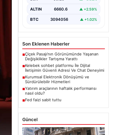
bir biçimde iletişim kurması büyük
bir hassasiyet taşımaktadır.
ALTIN
6660.6
▲ +2.59%
Günümüzde birçok…
BTC
3094056
▲ +1.02%
Son Eklenen Haberler
Çiçek Pasajı’nın Görünümünde Yaşanan
■
Değişiklikler Tartışma Yarattı
Kelebek sohbet platformu İle Dijital
■
İletişimin Güvenli Adresi Ve Chat Deneyimi
Kurumsal Elektronik Dönüşümü ve
■
Sürdürülebilir Hizmetleri
Yatırım araçlarının haftalık performansı
■
nasıl oldu?
Fed faizi sabit tuttu
■
Güncel