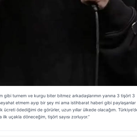
im gibi turnem ve kurgu biter bitmez arkadaşlarımın yanına 3 tişört 3
 seyahat etmem ayıp bir şey mi ama istihbarat haberi gibi paylaşanlar
ik ücreti ödediğimi de görürler, uzun yıllar ülkede olacağım. Türkiye’d
 ilk uçakla döneceğim, tişört sayısı zorluyor.”