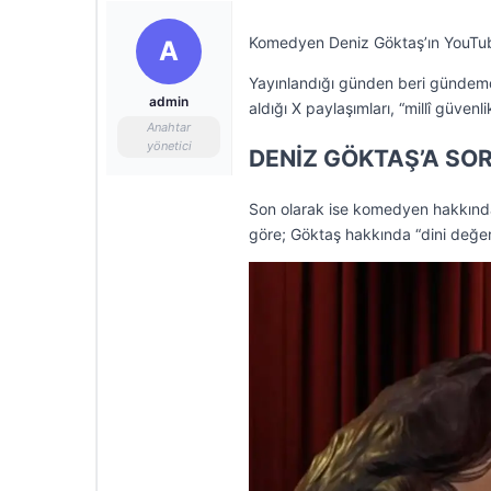
Komedyen Deniz Göktaş’ın YouTube
A
Yayınlandığı günden beri gündemd
admin
aldığı X paylaşımları, “millî güve
Anahtar
yönetici
DENİZ GÖKTAŞ’A SO
Son olarak ise komedyen hakkında
göre; Göktaş hakkında “dini değerl