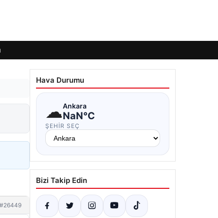
ı
Hava Durumu
☁
Ankara
NaN°C
ŞEHIR SEÇ
Bizi Takip Edin
#26449