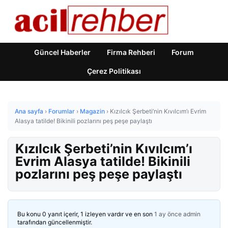
Güncel Haberler
Firma Rehberi
Forum
Çerez Politikası
Ana sayfa
›
Forumlar
›
Magazin
›
Kızılcık Şerbeti’nin Kıvılcım’ı Evrim
Alasya tatilde! Bikinili pozlarını peş peşe paylaştı
Kızılcık Şerbeti’nin Kıvılcım’ı
Evrim Alasya tatilde! Bikinili
pozlarını peş peşe paylaştı
Bu konu 0 yanıt içerir, 1 izleyen vardır ve en son
1 ay önce
admin
tarafından güncellenmiştir.