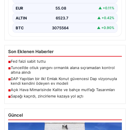
belirlenemeyen bir nedenle…
EUR
55.08
▲ +0.11%
ALTIN
6523.7
▲ +0.42%
BTC
3075564
▲ +0.90%
Son Eklenen Haberler
Fed faizi sabit tuttu
■
Tunceli’de otluk yangını ormanlık alana sıçramadan kontrol
■
altına alındı
DAP Yapı’dan bir ilk! Emlak Konut güvencesi Dap vizyonuyla
■
kendi kendini ödeyen ev modeli
Açık Hava Mimarisinde Kalite ve bahçe mutfağı Tasarımları
■
Sapağı kaçırdı, zincirleme kazaya yol açtı
■
Güncel