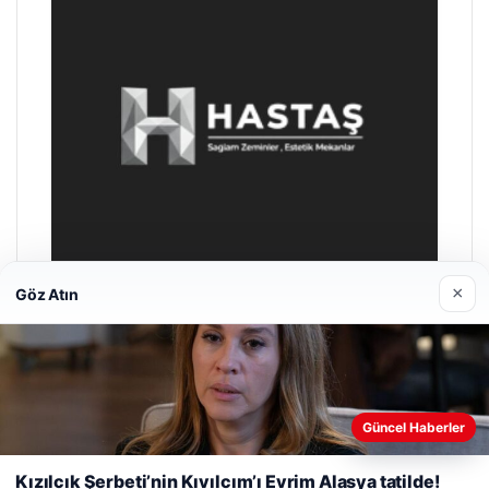
×
Göz Atın
Hastaş Beton
26/05/2026
Web sitemizi nasıl kullandığınızı daha iyi anlayabilmek,
Güncel Haberler
deneyiminizi kişiselleştirmek ve geliştirmek amacıyla çerezler
kullanıyoruz.
Çerez Politikamız
Kızılcık Şerbeti’nin Kıvılcım’ı Evrim Alasya tatilde!