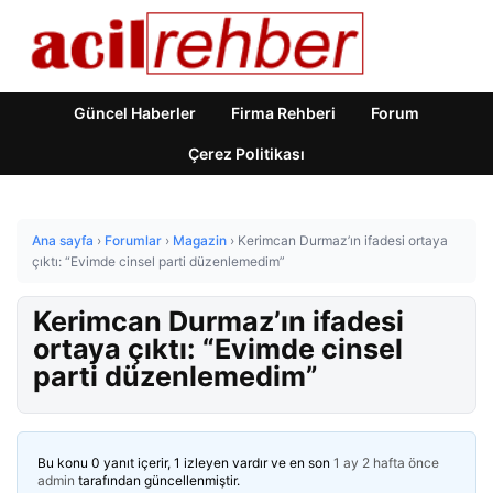
Güncel Haberler
Firma Rehberi
Forum
Çerez Politikası
Ana sayfa
›
Forumlar
›
Magazin
›
Kerimcan Durmaz’ın ifadesi ortaya
çıktı: “Evimde cinsel parti düzenlemedim”
Kerimcan Durmaz’ın ifadesi
ortaya çıktı: “Evimde cinsel
parti düzenlemedim”
Bu konu 0 yanıt içerir, 1 izleyen vardır ve en son
1 ay 2 hafta önce
admin
tarafından güncellenmiştir.