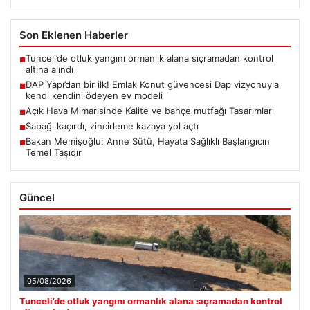
Son Eklenen Haberler
Tunceli’de otluk yangını ormanlık alana sıçramadan kontrol
■
altına alındı
DAP Yapı’dan bir ilk! Emlak Konut güvencesi Dap vizyonuyla
■
kendi kendini ödeyen ev modeli
Açık Hava Mimarisinde Kalite ve bahçe mutfağı Tasarımları
■
Sapağı kaçırdı, zincirleme kazaya yol açtı
■
Bakan Memişoğlu: Anne Sütü, Hayata Sağlıklı Başlangıcın
■
Temel Taşıdır
Güncel
05/08/2026
Tunceli’de otluk yangını ormanlık alana sıçramadan kontrol