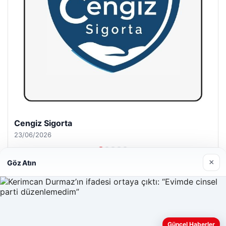
Hastaş Beton
26/05/2026
×
Göz Atın
© 2026 Acil Rehber | Gündem Haberleri
Web sitemizi nasıl kullandığınızı daha iyi anlayabilmek,
Güncel Haberler