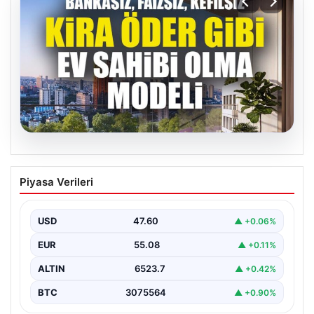
04.08.2026
DAP Yapı’dan bir ilk! Emlak Konut
Piyasa Verileri
güvencesi Dap vizyonuyla kendi
kendini ödeyen ev modeli
USD
47.60
▲ +0.06%
EUR
55.08
▲ +0.11%
ALTIN
6523.7
▲ +0.42%
BTC
3075564
▲ +0.90%