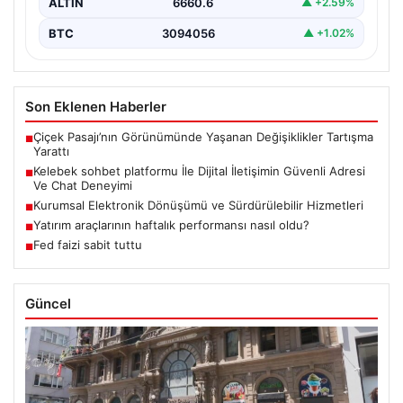
ALTIN
6660.6
▲ +2.59%
BTC
3094056
▲ +1.02%
Son Eklenen Haberler
Çiçek Pasajı’nın Görünümünde Yaşanan Değişiklikler Tartışma
■
Yarattı
Kelebek sohbet platformu İle Dijital İletişimin Güvenli Adresi
■
Ve Chat Deneyimi
Kurumsal Elektronik Dönüşümü ve Sürdürülebilir Hizmetleri
■
Yatırım araçlarının haftalık performansı nasıl oldu?
■
Fed faizi sabit tuttu
■
Güncel