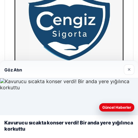
×
Göz Atın
Hastaş Beton
26/05/2026
Web sitemizi nasıl kullandığınızı daha iyi anlayabilmek,
Güncel Haberler
deneyiminizi kişiselleştirmek ve geliştirmek amacıyla çerezler
kullanıyoruz.
Çerez Politikamız
Kavurucu sıcakta konser verdi! Bir anda yere yığılınca
korkuttu
Reddet
Kabul Et