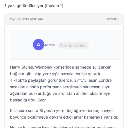
1 yazı görüntüleniyor (toplam 1)
29/06/2026: 4:06 am
#26061
A
admin
Anahtar yönetici
Harry Styles, Wembley konserinde sahnede su içerken
boğulur gibi olup yere yığılmasıyla endişe yarattı.
TikTok’ta paylaşılan görüntülerde, 37°C’yi aşan Londra
sıcakları altında performans sergileyen şarkıcının suyu
ağzından püskürttüğü ve ardından aniden öksürmeye
başladığı görülüyor.
Kısa süre sonra Styles’ın yere düştüğü ve birkaç saniye
boyunca öksürmeye devam ettiği anlar kameraya yansıdı.
Neyse ki sanatçı kısa süre içinde tekrar oturur pozisyona