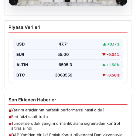
06.08.2026
Fed faizi sabit tuttu
Piyasa Verileri
USD
47.71
▲ +0.17%
EUR
55.00
▼ -0.04%
ALTIN
6595.3
▲ +1.58%
BTC
3063559
▼ -0.50%
Son Eklenen Haberler
Yatırım araçlarının haftalık performansı nasıl oldu?
■
Fed faizi sabit tuttu
■
Tunceli’de otluk yangını ormanlık alana sıçramadan kontrol
■
altına alındı
DAP Yapı’dan bir ilk! Emlak Konut güvencesi Dap vizyonuyla
■