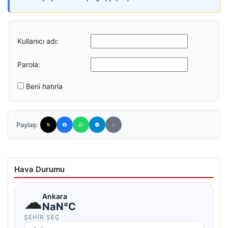
Kullanıcı adı:
Parola:
Beni hatırla
Paylaş:
Hava Durumu
☁
Ankara
NaN°C
ŞEHIR SEÇ