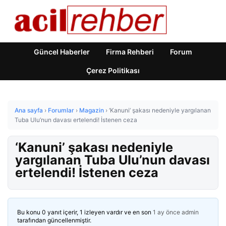
Güncel Haberler
Firma Rehberi
Forum
Çerez Politikası
Ana sayfa
›
Forumlar
›
Magazin
›
‘Kanuni’ şakası nedeniyle yargılanan
Tuba Ulu’nun davası ertelendi! İstenen ceza
‘Kanuni’ şakası nedeniyle
yargılanan Tuba Ulu’nun davası
ertelendi! İstenen ceza
Bu konu 0 yanıt içerir, 1 izleyen vardır ve en son
1 ay önce
admin
tarafından güncellenmiştir.