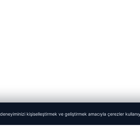
 deneyiminizi kişiselleştirmek ve geliştirmek amacıyla çerezler kullan
Tercüme Bürosu
|
Malta Dil Okulu
|
lemagrup.com.tr