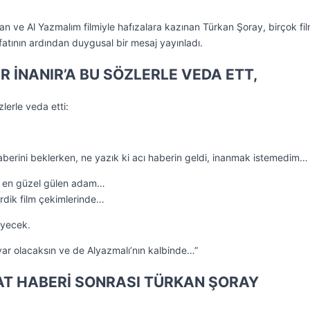
an ve Al Yazmalım filmiyle hafızalara kazınan Türkan Şoray, birçok fi
efatının ardından duygusal bir mesaj yayınladı.
 İNANIR’A BU SÖZLERLE VEDA ETT,
lerle veda etti:
aberini beklerken, ne yazık ki acı haberin geldi, inanmak istemedim…
n, en güzel gülen adam…
tirdik film çekimlerinde…
eyecek.
ar olacaksın ve de Alyazmalı’nın kalbinde…”
FAT HABERİ SONRASI TÜRKAN ŞORAY