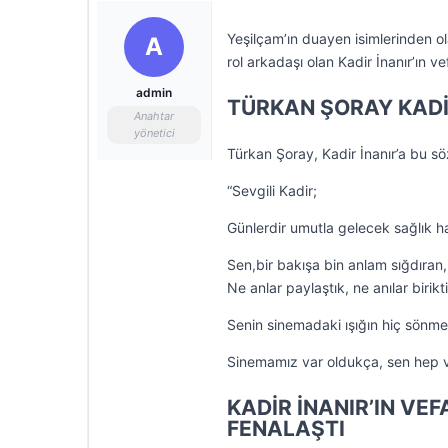
Yeşilçam’ın duayen isimlerinden ol
A
rol arkadaşı olan Kadir İnanır’ın v
admin
TÜRKAN ŞORAY KADİR
Anahtar
yönetici
Türkan Şoray, Kadir İnanır’a bu söz
“Sevgili Kadir;
Günlerdir umutla gelecek sağlık h
Sen,bir bakışa bin anlam sığdıra
Ne anlar paylaştık, ne anılar birik
Senin sinemadaki ışığın hiç sönm
Sinemamız var oldukça, sen hep v
KADİR İNANIR’IN VE
FENALAŞTI