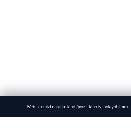
Web sitemizi nasıl kullandığınızı daha iyi anlayabilmek,
© 2026 Acil Rehber | Gündem Haberleri