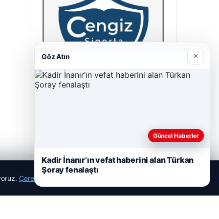
×
Göz Atın
Cengiz Sigorta
23/06/2026
Güncel Haberler
Kadir İnanır’ın vefat haberini alan Türkan
Şoray fenalaştı
ıyoruz.
Çerez Politikamız
Reddet
Kabul Et