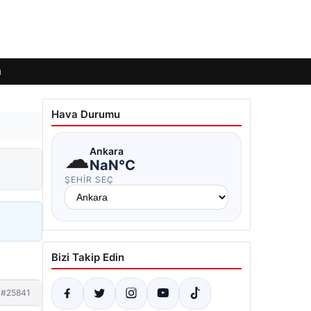
ı
Hava Durumu
☁
Ankara
NaN°C
ŞEHIR SEÇ
Bizi Takip Edin
#25841