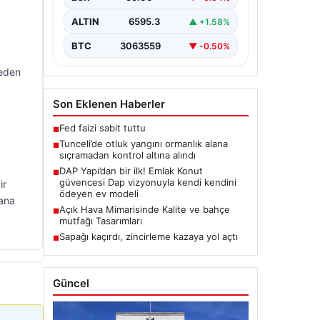
Karyemez köyleri arasında bulunan
otlaklık bölgede henüz
ALTIN
6595.3
▲ +1.58%
belirlenemeyen bir nedenle…
BTC
3063559
▼ -0.50%
 eden
Son Eklenen Haberler
Fed faizi sabit tuttu
■
Tunceli’de otluk yangını ormanlık alana
■
sıçramadan kontrol altına alındı
DAP Yapı’dan bir ilk! Emlak Konut
■
güvencesi Dap vizyonuyla kendi kendini
ir
ödeyen ev modeli
yana
Açık Hava Mimarisinde Kalite ve bahçe
■
mutfağı Tasarımları
Sapağı kaçırdı, zincirleme kazaya yol açtı
■
Güncel