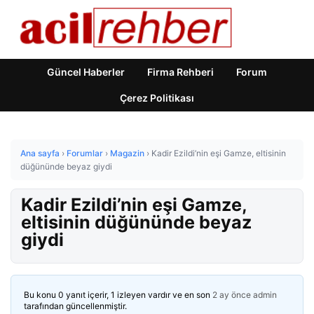
Güncel Haberler
Firma Rehberi
Forum
Çerez Politikası
Ana sayfa
›
Forumlar
›
Magazin
›
Kadir Ezildi’nin eşi Gamze, eltisinin
düğününde beyaz giydi
Kadir Ezildi’nin eşi Gamze,
eltisinin düğününde beyaz
giydi
Bu konu 0 yanıt içerir, 1 izleyen vardır ve en son
2 ay önce
admin
tarafından güncellenmiştir.