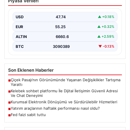
Piyasa Verileri
İletişimin Güvenli Adresi Ve Chat
Deneyimi
USD
47.74
▲ +0.18%
İnternet çağında bireylerin seviyeli bir biçimde iletişim
kurması büyük bir hassasiyet taşımaktadır. Günümüzde
EUR
55.25
▲ +0.32%
birçok…
ALTIN
6660.6
▲ +2.59%
BTC
3090389
▼ -0.13%
Son Eklenen Haberler
Çiçek Pasajı’nın Görünümünde Yaşanan Değişiklikler Tartışma
■
Yarattı
Kelebek sohbet platformu İle Dijital İletişimin Güvenli Adresi
■
Ve Chat Deneyimi
Kurumsal Elektronik Dönüşümü ve Sürdürülebilir Hizmetleri
■
Yatırım araçlarının haftalık performansı nasıl oldu?
■
Fed faizi sabit tuttu
■