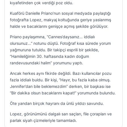
kıyafetinden çok verdiği poz oldu.
Kuaförü Danielle Priano’nun sosyal medyada paylaştığı
fotoğrafta Lopez, makyaj koltuğunda geriye yaslanmış
halde ve bacaklarını genişçe açmış şekilde görülüyor.
Priano paylaşımına, “Cannes’daysanız… iddialı
olursunuz…” notunu düştü. Fotoğraf kısa sürede yorum
yağmuruna tutuldu. Bir takipçi esprili bir şekilde,
“Hamileliğimin 30. haftasında kadın doğum
randevusundaki halim” yorumunu yaptı.
Ancak herkes aynı fikirde değildi. Bazı kullanıcılar pozu
fazla iddialı buldu. Bir kişi, “Hayır, bu fazla kaba olmuş.
Jennifer’dan bile beklemezdim” derken, bir başkası ise
“Bir dakika olsun bacaklarını kapat!” yorumunda bulundu.
Öte yandan birçok hayranı da ünlü yıldızı savundu.
Lopez, görünümünü dalgalı sarı saçları, file çorapları ve
parlak siyah çizmeleriyle tamamladı.