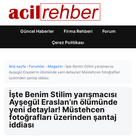
Güncel Haberler
Firma Rehberi
Forum
Çerez Politikası
Ana sayfa
›
Forumlar
›
Magazin
›
İşte Benim Stilim yarışmacısı
Ayşegül Eraslan’ın ölümünde yeni detaylar! Müstehcen fotoğrafları
üzerinden şantaj iddiası
İşte Benim Stilim yarışmacısı
Ayşegül Eraslan’ın ölümünde
yeni detaylar! Müstehcen
fotoğrafları üzerinden şantaj
iddiası