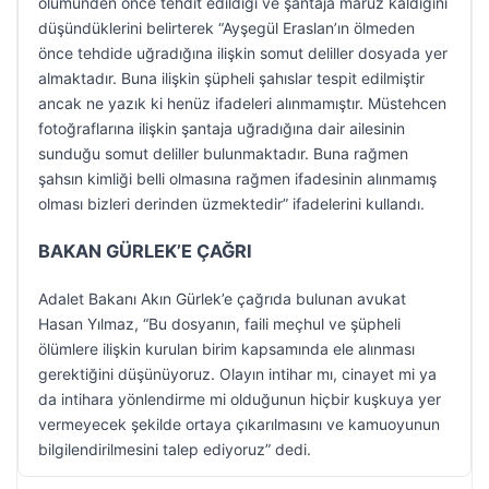
ölümünden önce tehdit edildiği ve şantaja maruz kaldığını
düşündüklerini belirterek “Ayşegül Eraslan’ın ölmeden
önce tehdide uğradığına ilişkin somut deliller dosyada yer
almaktadır. Buna ilişkin şüpheli şahıslar tespit edilmiştir
ancak ne yazık ki henüz ifadeleri alınmamıştır. Müstehcen
fotoğraflarına ilişkin şantaja uğradığına dair ailesinin
sunduğu somut deliller bulunmaktadır. Buna rağmen
şahsın kimliği belli olmasına rağmen ifadesinin alınmamış
olması bizleri derinden üzmektedir” ifadelerini kullandı.
BAKAN GÜRLEK’E ÇAĞRI
Adalet Bakanı Akın Gürlek’e çağrıda bulunan avukat
Hasan Yılmaz, “Bu dosyanın, faili meçhul ve şüpheli
ölümlere ilişkin kurulan birim kapsamında ele alınması
gerektiğini düşünüyoruz. Olayın intihar mı, cinayet mi ya
da intihara yönlendirme mi olduğunun hiçbir kuşkuya yer
vermeyecek şekilde ortaya çıkarılmasını ve kamuoyunun
bilgilendirilmesini talep ediyoruz” dedi.