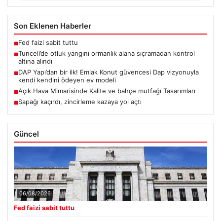
Son Eklenen Haberler
Fed faizi sabit tuttu
■
Tunceli’de otluk yangını ormanlık alana sıçramadan kontrol
■
altına alındı
DAP Yapı’dan bir ilk! Emlak Konut güvencesi Dap vizyonuyla
■
kendi kendini ödeyen ev modeli
Açık Hava Mimarisinde Kalite ve bahçe mutfağı Tasarımları
■
Sapağı kaçırdı, zincirleme kazaya yol açtı
■
Güncel
06/08/2026
Fed faizi sabit tuttu