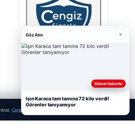
×
Göz Atın
Cengiz Sigorta
23/06/2026
Güncel Haberler
Işın Karaca tam tamına 72 kilo verdi!
Görenler tanıyamıyor
ıyoruz.
Çerez Politikamız
Reddet
Kabul Et