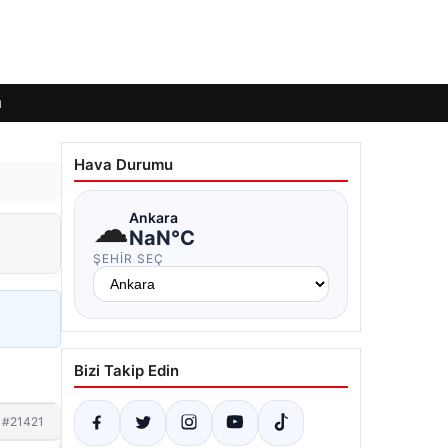
ı
Hava Durumu
☁
Ankara
NaN°C
ŞEHIR SEÇ
Bizi Takip Edin
#21421