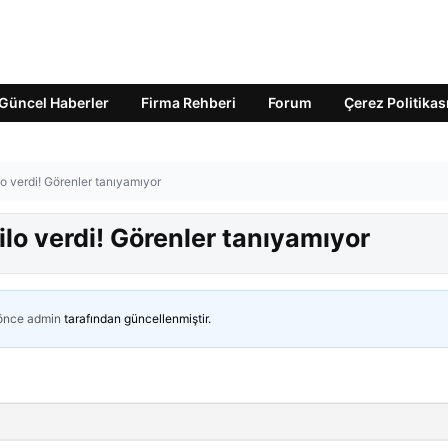
Güncel Haberler
Firma Rehberi
Forum
Çerez Politikas
lo verdi! Görenler tanıyamıyor
ilo verdi! Görenler tanıyamıyor
 önce
admin
tarafından güncellenmiştir.