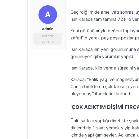
Geçirdiği mide ameliyatı sonrası 
A
Işın Karaca tam tamına 72 kilo ver
admin
Yeni görünümüyle beğeni toplayan
Anahtar
zaferi” diyerek peş peşe pozlar pa
yönetici
Işın Karaca’nın yeni görünümüne 
görünüyor’ gibi yorumlar yapıldı.
Işın Karaca, kilo verme sürecini yal
Karaca, “Balık yağı ve magnezyum 
Can’la birlikte en çok kilo alıp v
oluyormuş.” ifadelerini kullandı.
‘ÇOK ACIKTIM DİŞİMİ FIR
Ünlü şarkıcı yaptığı diyeti de şö
dinlendirip 1 saat yemek yiyip kal
içimde yaptığım şeyler. Acıkınca k