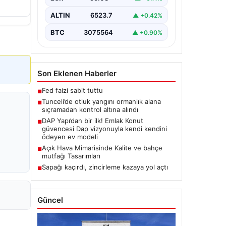
Karyemez köyleri arasında bulunan
otlaklık bölgede henüz
ALTIN
6523.7
▲ +0.42%
belirlenemeyen bir nedenle…
BTC
3075564
▲ +0.90%
Son Eklenen Haberler
Fed faizi sabit tuttu
■
Tunceli’de otluk yangını ormanlık alana
■
sıçramadan kontrol altına alındı
DAP Yapı’dan bir ilk! Emlak Konut
■
güvencesi Dap vizyonuyla kendi kendini
ödeyen ev modeli
Açık Hava Mimarisinde Kalite ve bahçe
■
mutfağı Tasarımları
Sapağı kaçırdı, zincirleme kazaya yol açtı
■
Güncel