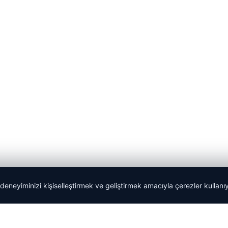
 deneyiminizi kişiselleştirmek ve geliştirmek amacıyla çerezler kullan
Tercüme Bürosu
|
Malta Dil Okulu
|
lemagrup.com.tr