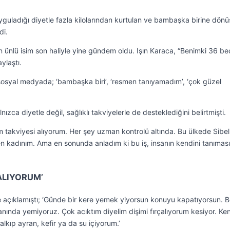
uyguladığı diyetle fazla kilolarından kurtulan ve bambaşka birine dön
di.
 ünlü isim son haliyle yine gündem oldu. Işın Karaca, “Benimki 36 b
ylaştı.
sosyal medyada; ‘bambaşka biri’, ‘resmen tanıyamadım’, ‘çok güzel
nızca diyetle değil, sağlıklı takviyelerle de desteklediğini belirtmişti.
takviyesi alıyorum. Her şey uzman kontrolü altında. Bu ülkede Sibel
eren kadınım. Ama en sonunda anladım ki bu iş, insanın kendini tanıması
ÇALIYORUM’
yle açıklamıştı; ‘Günde bir kere yemek yiyorsun konuyu kapatıyorsun. 
anında yemiyoruz. Çok acıktım diyelim dişimi fırçalıyorum kesiyor. Ke
alkıp ayran, kefir ya da su içiyorum.’