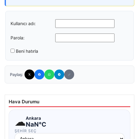
Kullanıcı adı:
Parola:
Beni hatırla
Paylaş:
Hava Durumu
☁
Ankara
NaN°C
ŞEHIR SEÇ