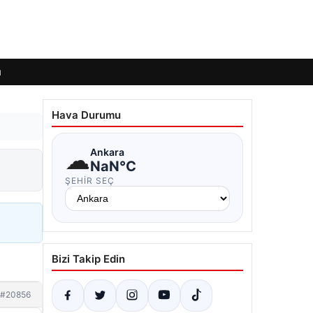
ı
Hava Durumu
☁
Ankara
NaN°C
ŞEHIR SEÇ
Bizi Takip Edin
#20856