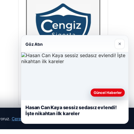
×
Göz Atın
Cengiz Sigorta
23/06/2026
Güncel Haberler
Hasan Can Kaya sessiz sedasız evlendi!
İşte nikahtan ilk kareler
ıyoruz.
Çerez Politikamız
Reddet
Kabul Et