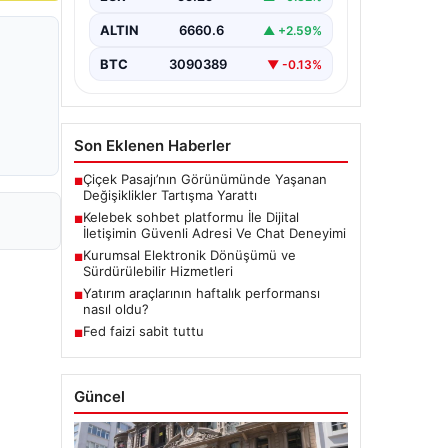
bir biçimde iletişim kurması büyük
bir hassasiyet taşımaktadır.
ALTIN
6660.6
▲ +2.59%
Günümüzde birçok…
BTC
3090389
▼ -0.13%
Son Eklenen Haberler
Çiçek Pasajı’nın Görünümünde Yaşanan
■
Değişiklikler Tartışma Yarattı
Kelebek sohbet platformu İle Dijital
■
İletişimin Güvenli Adresi Ve Chat Deneyimi
Kurumsal Elektronik Dönüşümü ve
■
Sürdürülebilir Hizmetleri
Yatırım araçlarının haftalık performansı
■
nasıl oldu?
Fed faizi sabit tuttu
■
Güncel