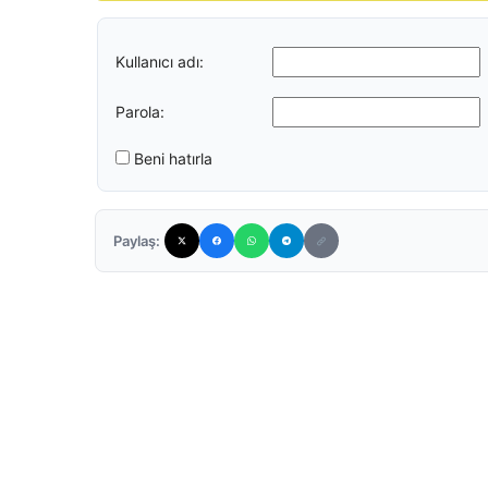
Kullanıcı adı:
Parola:
Beni hatırla
Paylaş: