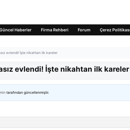
Güncel Haberler
Firma Rehberi
Forum
Çerez Politikas
z evlendi! İşte nikahtan ilk kareler
ız evlendi! İşte nikahtan ilk kareler
min
tarafından güncellenmiştir.