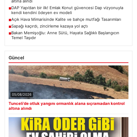
altına alındı
DAP Yapı’dan bir ilk! Emlak Konut güvencesi Dap vizyonuyla
■
kendi kendini ödeyen ev modeli
Açık Hava Mimarisinde Kalite ve bahçe mutfağı Tasarımları
■
Sapağı kaçırdı, zincirleme kazaya yol açtı
■
Bakan Memişoğlu: Anne Sütü, Hayata Sağlıklı Başlangıcın
■
Temel Taşıdır
Güncel
05/08/2026
Tunceli’de otluk yangını ormanlık alana sıçramadan kontrol
altına alındı