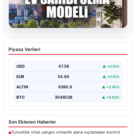
04.08.2026
DAP Yapı’dan bir ilk! Emlak Konut
Piyasa Verileri
güvencesi Dap vizyonuyla kendi
kendini ödeyen ev modeli
USD
47.58
▲ +0.10%
EUR
54.94
▲ +0.16%
ALTIN
6380.6
▲ +2.40%
BTC
3048538
▲ +0.92%
Son Eklenen Haberler
Tunceli’de otluk yangını ormanlık alana sıçramadan kontrol
■