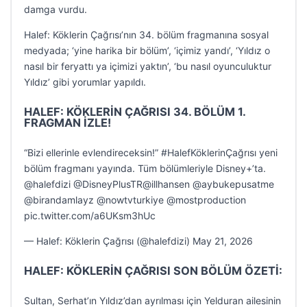
damga vurdu.
Halef: Köklerin Çağrısı’nın 34. bölüm fragmanına sosyal
medyada; ‘yine harika bir bölüm’, ‘içimiz yandı’, ‘Yıldız o
nasıl bir feryattı ya içimizi yaktın’, ‘bu nasıl oyunculuktur
Yıldız’ gibi yorumlar yapıldı.
HALEF: KÖKLERİN ÇAĞRISI 34. BÖLÜM 1.
FRAGMAN İZLE!
“Bizi ellerinle evlendireceksin!” #HalefKöklerinÇağrısı yeni
bölüm fragmanı yayında. Tüm bölümleriyle Disney+’ta.
@halefdizi @DisneyPlusTR@illhansen @aybukepusatme
@birandamlayz @nowtvturkiye @mostproduction
pic.twitter.com/a6UKsm3hUc
— Halef: Köklerin Çağrısı (@halefdizi) May 21, 2026
HALEF: KÖKLERİN ÇAĞRISI SON BÖLÜM ÖZETİ:
Sultan, Serhat’ın Yıldız’dan ayrılması için Yelduran ailesinin